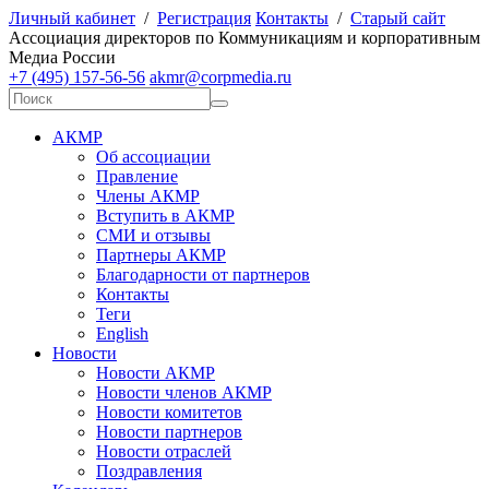
Личный кабинет
/
Регистрация
Контакты
/
Старый сайт
А
ссоциация директоров по
К
оммуникациям и корпоративным
М
едиа
Р
оссии
+7 (495) 157-56-56
akmr@corpmedia.ru
АКМР
Об ассоциации
Правление
Члены АКМР
Вступить в АКМР
СМИ и отзывы
Партнеры АКМР
Благодарности от партнеров
Контакты
Теги
English
Новости
Новости АКМР
Новости членов АКМР
Новости комитетов
Новости партнеров
Новости отраслей
Поздравления