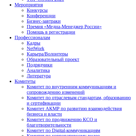
Мероприятия
Конкурсы
Конференции
Бизнес-завтраки
Премия «Медиа-Менеджер России»
Помощь в регистрации
Профессионалам
Кадры
NetWork
Карьера/Волонтеры
Образовательный проект
Подрядчики
Аналитика
Литература
Комитеты
Комитет по внутренним коммуникациям и
сопровождению изменений
Комитет по отраслевым стандартам, образованию
и сертификации
Комитет АКМР по развитию взаимодействия
бизнеса и власти
Комитет по продвижению КСО и
благотворительности
Комитет по Digital-коммуникациям
Комитет по корпоративному видео