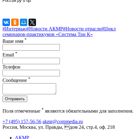
Россия.ру и др.
#Интервью
#Новости АКМР
#Новости отрасли
#Цикл
семинаров-практикумов «Система Три К»
*
Ваше имя
*
Email
Телефон
*
Сообщение
Отправить
*
Поля отмеченные
являются обязательными для заполнения.
+7 (495) 157-56-56
akmr@corpmedia.ru
Россия, Москва, ул. Правды, дом 24, стр.4, оф. 218
АКМР