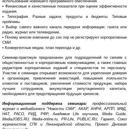
использование новейшего программного обеспечения.
• Финансовые и качественные показатели при оценке эффективности
издания.
• Типография. Разные задачи, продукты и бюджеты. Типовые
проблемы.
• Выбор самого важного канала передачи информации: газета или
радио, журнал или телевидение.
• Почему многие компании до сих пор не регистрируют корпоративные
СМИ.
• Конвергентные медиа: план перехода и др.
Семинар-практикум предназначен для подразделений по связям с
общественностью и корпоративным коммуникациям, а также главных
редакторов корпоративных изданий и специалистов по персоналу.
Участие в семинаре открывает возможности для укрепления доверия
к организации, привлечения инвестиций, повышения лояльности
клиентов и поставщиков, увеличения стоимости продукции, набора
лучших сотрудников, аккумуляции репутационного капитала,
необходимого для предотвращения будущих кризисов.
Информационная поддержка семинара:
профессиональный
журнал о медиабизнесе "Новости СМИ", АКАР, АНРИ, АРПП, МФД,
НАТ, РАСО, РИД, РФР, Академия Life коучинга, Media Guide,
MediaJOBS.RU, Media-online.ru, PR-Life, PUBLIC.RU, Гарант, Союз
журналистов СПб и Ленинградской области, Проект Деловая