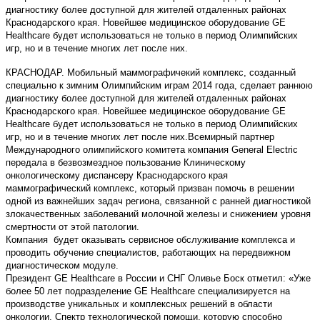
диагностику более доступной для жителей отдаленных районах
Краснодарского края. Новейшее медицинское оборудование GE
Healthcare будет использоваться не только в период Олимпийских
игр, но и в течение многих лет после них.
КРАСНОДАР. Мобильный маммографичекий комплекс, созданный
специально к зимним Олимпийским играм 2014 года, сделает раннюю
диагностику более доступной для жителей отдаленных районах
Краснодарского края. Новейшее медицинское оборудование GE
Healthcare будет использоваться не только в период Олимпийских
игр, но и в течение многих лет после них.Всемирный партнер
Международного олимпийского комитета компания General Electric
передала в безвозмездное пользование Клиническому
онкологическому диспансеру Краснодарского края
маммографический комплекс, который призван помочь в решении
одной из важнейших задач региона, связанной с ранней диагностикой
злокачественных заболеваний молочной железы и снижением уровня
смертности от этой патологии.
Компания будет оказывать сервисное обслуживание комплекса и
проводить обучение специалистов, работающих на передвижном
диагностическом модуле.
Президент GE Healthcare в России и СНГ Оливье Боск отметил: «Уже
более 50 лет подразделение GE Healthcare специализируется на
производстве уникальных и комплексных решений в области
онкологии. Спектр технологической помощи, которую способно