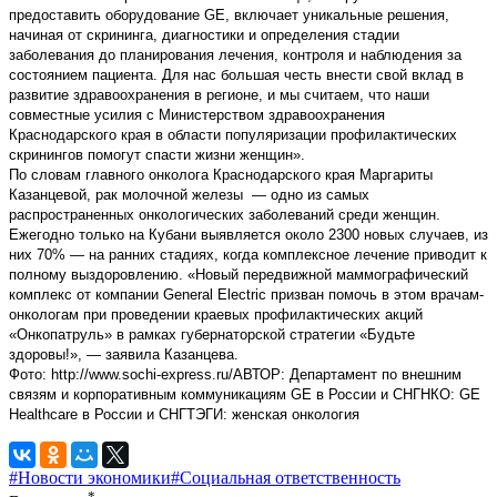
предоставить оборудование GE, включает уникальные решения,
начиная от скрининга, диагностики и определения стадии
заболевания до планирования лечения, контроля и наблюдения за
состоянием пациента. Для нас большая честь внести свой вклад в
развитие здравоохранения в регионе, и мы считаем, что наши
совместные усилия с Министерством здравоохранения
Краснодарского края в области популяризации профилактических
скринингов помогут спасти жизни женщин».
По словам главного онколога Краснодарского края Маргариты
Казанцевой, рак молочной железы — одно из самых
распространенных онкологических заболеваний среди женщин.
Ежегодно только на Кубани выявляется около 2300 новых случаев, из
них 70% — на ранних стадиях, когда комплексное лечение приводит к
полному выздоровлению. «Новый передвижной маммографический
комплекс от компании General Electric призван помочь в этом врачам-
онкологам при проведении краевых профилактических акций
«Онкопатруль» в рамках губернаторской стратегии «Будьте
здоровы!», — заявила Казанцева.
Фото: http://www.sochi-express.ru/АВТОР: Департамент по внешним
связям и корпоративным коммуникациям GE в России и СНГНКО: GE
Healthcare в России и СНГТЭГИ: женская онкология
#Новости экономики
#Социальная ответственность
*