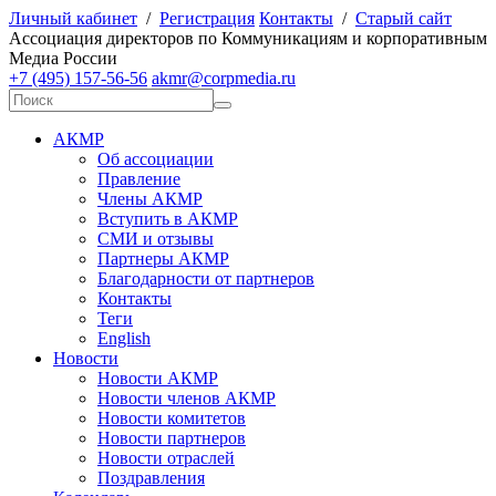
Личный кабинет
/
Регистрация
Контакты
/
Старый сайт
А
ссоциация директоров по
К
оммуникациям и корпоративным
М
едиа
Р
оссии
+7 (495) 157-56-56
akmr@corpmedia.ru
АКМР
Об ассоциации
Правление
Члены АКМР
Вступить в АКМР
СМИ и отзывы
Партнеры АКМР
Благодарности от партнеров
Контакты
Теги
English
Новости
Новости АКМР
Новости членов АКМР
Новости комитетов
Новости партнеров
Новости отраслей
Поздравления