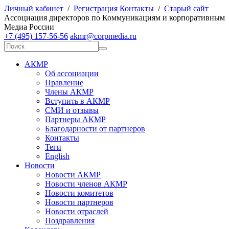
Личный кабинет
/
Регистрация
Контакты
/
Старый сайт
А
ссоциация директоров по
К
оммуникациям и корпоративным
М
едиа
Р
оссии
+7 (495) 157-56-56
akmr@corpmedia.ru
АКМР
Об ассоциации
Правление
Члены АКМР
Вступить в АКМР
СМИ и отзывы
Партнеры АКМР
Благодарности от партнеров
Контакты
Теги
English
Новости
Новости АКМР
Новости членов АКМР
Новости комитетов
Новости партнеров
Новости отраслей
Поздравления