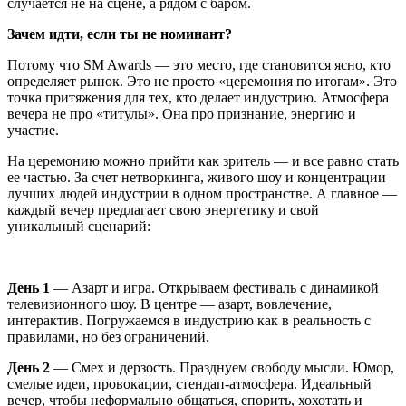
случается не на сцене, а рядом с баром.
Зачем идти, если ты не номинант?
Потому что SM Awards — это место, где становится ясно, кто
определяет рынок. Это не просто «церемония по итогам». Это
точка притяжения для тех, кто делает индустрию. Атмосфера
вечера не про «титулы». Она про признание, энергию и
участие.
На церемонию можно прийти как зритель — и все равно стать
ее частью. За счет нетворкинга, живого шоу и концентрации
лучших людей индустрии в одном пространстве. А главное —
каждый вечер предлагает свою энергетику и свой
уникальный сценарий:
День 1
— Азарт и игра. Открываем фестиваль с динамикой
телевизионного шоу. В центре — азарт, вовлечение,
интерактив. Погружаемся в индустрию как в реальность с
правилами, но без ограничений.
День 2
— Смех и дерзость. Празднуем свободу мысли. Юмор,
смелые идеи, провокации, стендап-атмосфера. Идеальный
вечер, чтобы неформально общаться, спорить, хохотать и