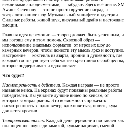
вежливыми аплодисментами, — забудьте. Здесь всё иначе. SM
Awards Ceremony — это не просто вручение наград, а
театрализованное шоу. Музыкальный манифест индустрии.
Сильные работы, живой звук, визуальный драйв и настоящие
эмоции.
Главная идея церемонии — творец должен быть успешным, и
мы готовы ему в этом помочь. Сквозной образ —
использование знакомых форматов, от игровых шоу до
камерных вечеров, чтобы донести эту мысль ярко и доступно.
Настроение — коктейль из азарта, иронии и душевности, где
каждый гость чувствует себя частью креативного сообщества,
которое поддерживает и вдохновляет.
Что будет?
Насмотренность в действии
. Каждая награда — не просто
название кейса. На экранах будут показаны реальные работы
победителей. Вы увидите лучшие видео по кейсам, от
которых замирал рынок. Это возможность прокачать
насмотренность за один вечер, вдохновиться, понять, куда
движется креатив.
Театрализованность
. Каждый день церемонии поставлен как
полноценное шоу: с динамикой, кульминациями, сменой