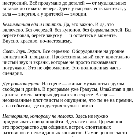
настроений. Всё продумано до деталей — от музыкальных
вставок до сюжета вечера. Здесь у награды есть контекст, у
зала — энергия, а у зрителей — эмоции.
Безлимитная еда и напитки
. Да, это важно. И да, это
включено. Без очередей, без купонов, без формальностей. Вы
берете бокал, берёте закуску — и остаетесь в моменте.
Вкусно, красиво, по-настоящему.
Свет. Звук. Экран
. Все серьезно. Оборудование на уровне
концертной площадки. Профессиональный свет, кристально
чистый звук и экраны, которые не просто показывают —
погружают. Это не оформление. Это полноценная часть
сценария.
Дух рок-концерта
. На сцене — живые музыканты с духом
свободы и драйва. В программе уже Градусы, Uma2rman и два
артиста, имена которых держатся в секрете. А еще —
неожиданные плот-твисты и ощущение, что ты не на премии,
а на событии, где индустрия звучит громко.
Нетворкинг, которому не неловко
. Здесь не нужно
придумывать повод подойти. Здесь все свои. Церемония —
это пространство для общения, встреч, спонтанных
разговоров и неожиданных контактов. Самое ценное часто