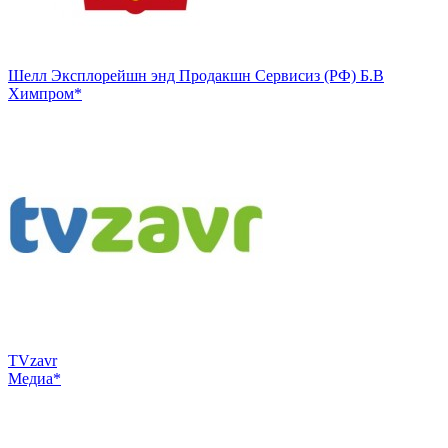
Шелл Эксплорейшн энд Продакшн Сервисиз (РФ) Б.В
Химпром*
TVzavr
Медиа*