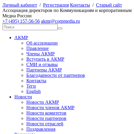
Личный кабинет
/
Регистрация
Контакты
/
Старый сайт
А
ссоциация директоров по
К
оммуникациям и корпоративным
М
едиа
Р
оссии
+7 (495) 157-56-56
akmr@corpmedia.ru
АКМР
Об ассоциации
Правление
Члены АКМР
Вступить в АКМР
СМИ и отзывы
Партнеры АКМР
Благодарности от партнеров
Контакты
Теги
English
Новости
Новости АКМР
Новости членов АКМР
Новости комитетов
Новости партнеров
Новости отраслей
Поздравления