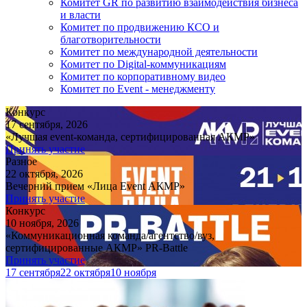
Комитет GR по развитию взаимодействия бизнеса
и власти
Комитет по продвижению КСО и
благотворительности
Комитет по международной деятельности
Комитет по Digital-коммуникациям
Комитет по корпоративному видео
Комитет по Event - менеджменту
Конкурс
17 сентября, 2026
«Лучшая event-команда, сертифицированная АКМР»
Принять участие
Разное
22 октября, 2026
Вечерний прием «Лица Event АКМР»
Принять участие
Конкурс
10 ноября, 2026
«Коммуникационная команда/агентство/вуз,
сертифицированные АКМР» PR-Battle
Принять участие
17 сентября
22 октября
10 ноября