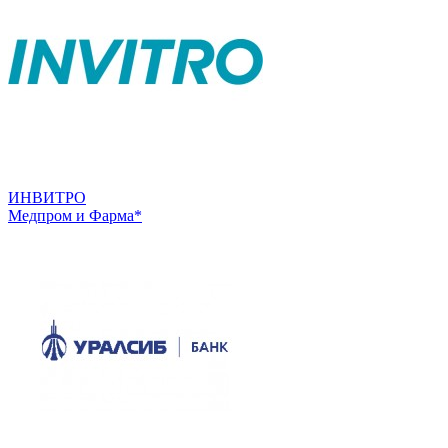
ИНВИТРО
Медпром и Фарма*