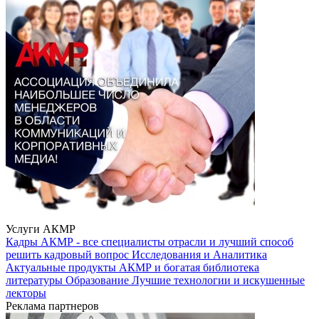
Услуги АКМР
Кадры
АКМР - все специалисты отрасли и лучший способ
решить кадровый вопрос
Исследования и Аналитика
Актуальные продукты АКМР и богатая библиотека
литературы
Образование
Лучшие технологии и искушенные
лекторы
Реклама партнеров