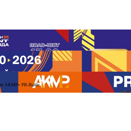
ые АКМР» PR-Battle