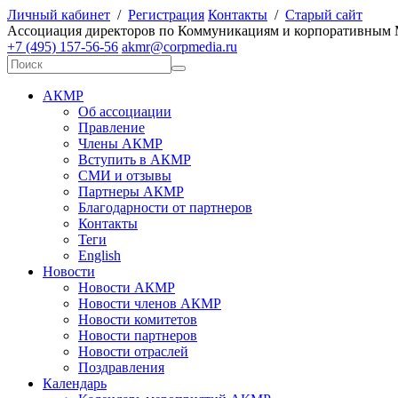
Личный кабинет
/
Регистрация
Контакты
/
Старый сайт
А
ссоциация директоров по
К
оммуникациям и корпоративным
+7 (495) 157-56-56
akmr@corpmedia.ru
АКМР
Об ассоциации
Правление
Члены АКМР
Вступить в АКМР
СМИ и отзывы
Партнеры АКМР
Благодарности от партнеров
Контакты
Теги
English
Новости
Новости АКМР
Новости членов АКМР
Новости комитетов
Новости партнеров
Новости отраслей
Поздравления
Календарь