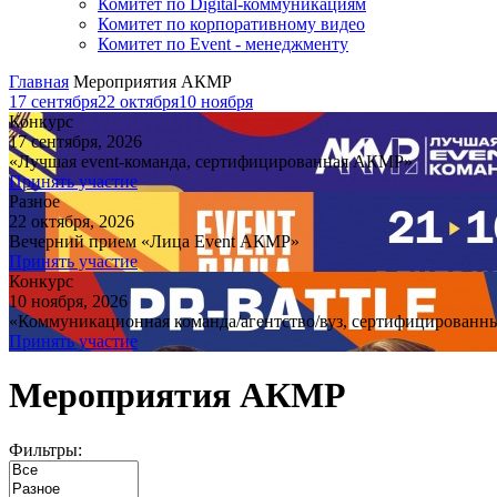
Комитет по Digital-коммуникациям
Комитет по корпоративному видео
Комитет по Event - менеджменту
Главная
Мероприятия АКМР
17
сентября
22
октября
10
ноября
Конкурс
17 сентября, 2026
«Лучшая event-команда, сертифицированная АКМР»
Принять участие
Разное
22 октября, 2026
Вечерний прием «Лица Event АКМР»
Принять участие
Конкурс
10 ноября, 2026
«Коммуникационная команда/агентство/вуз, сертифицированн
Принять участие
Мероприятия АКМР
Фильтры: