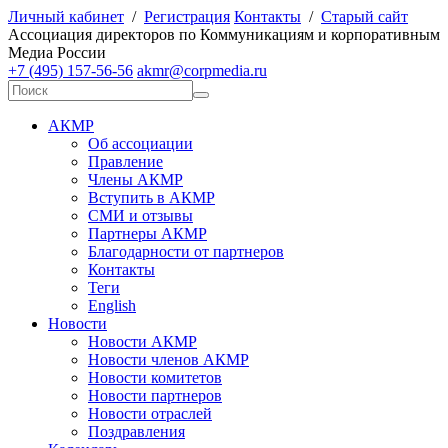
Личный кабинет
/
Регистрация
Контакты
/
Старый сайт
А
ссоциация директоров по
К
оммуникациям и корпоративным
М
едиа
Р
оссии
+7 (495) 157-56-56
akmr@corpmedia.ru
АКМР
Об ассоциации
Правление
Члены АКМР
Вступить в АКМР
СМИ и отзывы
Партнеры АКМР
Благодарности от партнеров
Контакты
Теги
English
Новости
Новости АКМР
Новости членов АКМР
Новости комитетов
Новости партнеров
Новости отраслей
Поздравления