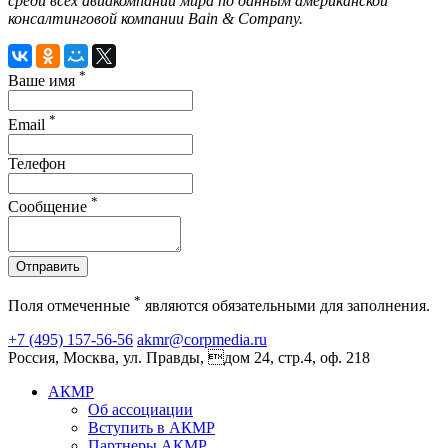
среди всех авиакомпаний мира по данным американской
консалтинговой компании
Bain
&
Company
.
*
Ваше имя
*
Email
Телефон
*
Сообщение
Отправить
*
Поля отмеченные
являются обязательными для заполнения.
+7 (495) 157-56-56
akmr@corpmedia.ru
Россия, Москва, ул. Правды, дом 24, стр.4, оф. 218
АКМР
Об ассоциации
Вступить в АКМР
Партнеры АКМР