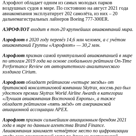
Аэрофлот обладает одним из самых молодых парков
воздушных судов в мире. По состоянию на август 2021 года
авиакомпания эксплуатирует 202 самолёта, из них – 20
дальнемагистральных лайнеров Boeing 777-300ER.
АЭРОФЛОТ
входит в топ-20 крупнейших авиакомпаний мира.
Аэрофлот
в 2020 году перевёз 14,6 млн человек, а с учётом
авиакомпаний Группы «Аэрофлот» — 30,2 млн.
Аэрофлот
признан самой пунктуальной авиакомпанией в мире
по итогам 2019 года на основе глобального рейтинга
On
-
Time
Performance Review
от авторитетного аналитического
холдинга
Cirium
.
Аэрофлот
обладает рейтингом «четыре звезды» от
британской консалтинговой компании
Skytrax
, восемь раз был
удостоен премии
Skytrax World Airline Awards
в категории
«Лучшая авиакомпания Восточной Европы», а также
обладает рейтингом «пять звёзд» от американской
авиационной ассоциации
APEX
.
Аэрофлот
признан сильнейшим авиационным брендом 2021
года в мире по данным агентства Brand Finance.
Авиакомпания занимает четвёртое место по цифровизации