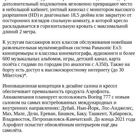
дополнительный подлокотник мгновенно превращают место
в небольшой кабинет, уютный кинозал с монитором высокого
разрешения (HD) и диагональю 18,5 дюйма или закрытую от
посторонних взглядов спальную комнату, в которой кресло
раскладывается в горизонтальную кровать с максимальной
длиной 2 метра.
К услугам пассажиров всех классов обслуживания новейшая
развлекательная мультимедийная система Panasonic Ex3:
кинопремьеры и классика кинематографа, аудиокниги и более
600 музыкальных альбомов, игры, детский канал, карта
полёта с гидами по городам (по аналогии с А350). Также на
борту есть доступ к высокоскоростному интернету (до 30
Мбит/сек)*.
Инновационная концепция в дизайне салона и кресел
обеспечивает премиальность продукта Аэрофлота.
Авиакомпания планирует использовать Boeing 777 с новым
салоном на самых востребованных международных и
внутренних направлениях: Дубай, Нью-Йорк, Лос-Анджелес,
Маэ, Мале, Дели, Ереван, Бишкек, Баку, Ташкент, Хабаровск,
Владивосток, Петропавловск-Камчатский. До конца 2021 года
Аэрофлот оснастит обновлённым интерьером ещё два
самолёта.