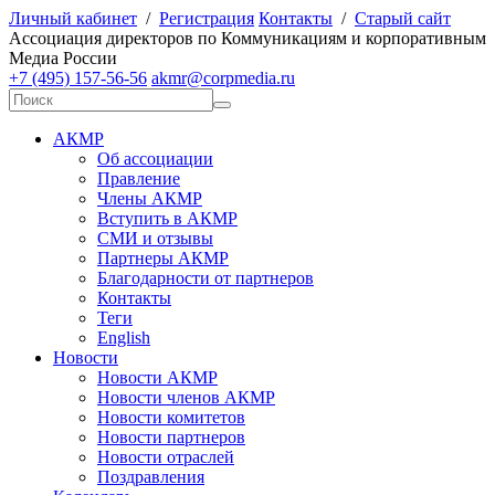
Личный кабинет
/
Регистрация
Контакты
/
Старый сайт
А
ссоциация директоров по
К
оммуникациям и корпоративным
М
едиа
Р
оссии
+7 (495) 157-56-56
akmr@corpmedia.ru
АКМР
Об ассоциации
Правление
Члены АКМР
Вступить в АКМР
СМИ и отзывы
Партнеры АКМР
Благодарности от партнеров
Контакты
Теги
English
Новости
Новости АКМР
Новости членов АКМР
Новости комитетов
Новости партнеров
Новости отраслей
Поздравления