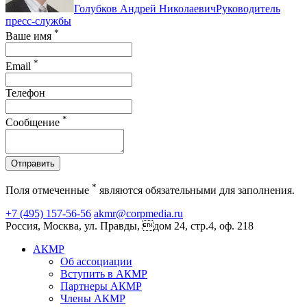
Голубков Андрей Николаевич
Руководитель
пресс-службы
*
Ваше имя
*
Email
Телефон
*
Сообщение
Отправить
*
Поля отмеченные
являются обязательными для заполнения.
+7 (495) 157-56-56
akmr@corpmedia.ru
Россия, Москва, ул. Правды, дом 24, стр.4, оф. 218
АКМР
Об ассоциации
Вступить в АКМР
Партнеры АКМР
Члены АКМР