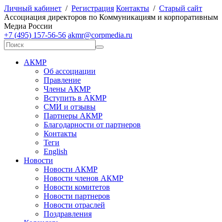
Личный кабинет
/
Регистрация
Контакты
/
Старый сайт
А
ссоциация директоров по
К
оммуникациям и корпоративным
М
едиа
Р
оссии
+7 (495) 157-56-56
akmr@corpmedia.ru
АКМР
Об ассоциации
Правление
Члены АКМР
Вступить в АКМР
СМИ и отзывы
Партнеры АКМР
Благодарности от партнеров
Контакты
Теги
English
Новости
Новости АКМР
Новости членов АКМР
Новости комитетов
Новости партнеров
Новости отраслей
Поздравления