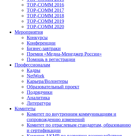
TOP-COMM 2016
TOP-COMM 2017
TOP-COMM 2018
TOP-COMM 2019
TOP-COMM 2020
Мероприятия
Конкурсы
Конференции
Бизнес-завтраки
Премия «Медиа-Менеджер России»
Помощь в регистрации
Профессионалам
Кадры
NetWork
Карьера/Волонтеры
Образовательный проект
Подрядчики
Аналитика
Литература
Комитеты
Комитет по внутренним коммуникациям и
сопровождению изменений
Комитет по отраслевым стандартам, образованию
и сертификации
Комитет АКМР по развитию взаимодействия