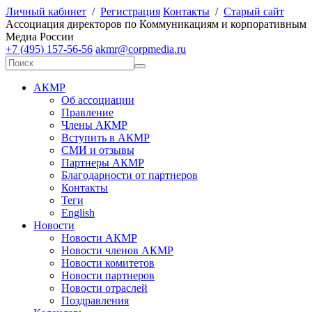
Личный кабинет
/
Регистрация
Контакты
/
Старый сайт
А
ссоциация директоров по
К
оммуникациям и корпоративным
М
едиа
Р
оссии
+7 (495) 157-56-56
akmr@corpmedia.ru
АКМР
Об ассоциации
Правление
Члены АКМР
Вступить в АКМР
СМИ и отзывы
Партнеры АКМР
Благодарности от партнеров
Контакты
Теги
English
Новости
Новости АКМР
Новости членов АКМР
Новости комитетов
Новости партнеров
Новости отраслей
Поздравления