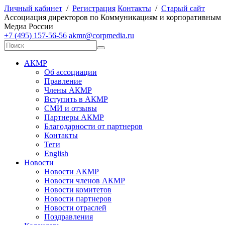
Личный кабинет
/
Регистрация
Контакты
/
Старый сайт
А
ссоциация директоров по
К
оммуникациям и корпоративным
М
едиа
Р
оссии
+7 (495) 157-56-56
akmr@corpmedia.ru
АКМР
Об ассоциации
Правление
Члены АКМР
Вступить в АКМР
СМИ и отзывы
Партнеры АКМР
Благодарности от партнеров
Контакты
Теги
English
Новости
Новости АКМР
Новости членов АКМР
Новости комитетов
Новости партнеров
Новости отраслей
Поздравления