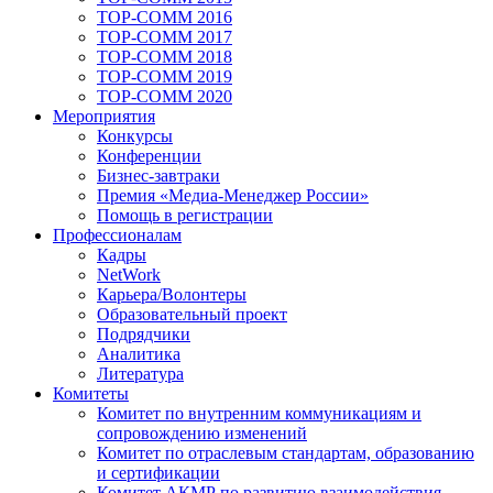
TOP-COMM 2016
TOP-COMM 2017
TOP-COMM 2018
TOP-COMM 2019
TOP-COMM 2020
Мероприятия
Конкурсы
Конференции
Бизнес-завтраки
Премия «Медиа-Менеджер России»
Помощь в регистрации
Профессионалам
Кадры
NetWork
Карьера/Волонтеры
Образовательный проект
Подрядчики
Аналитика
Литература
Комитеты
Комитет по внутренним коммуникациям и
сопровождению изменений
Комитет по отраслевым стандартам, образованию
и сертификации
Комитет АКМР по развитию взаимодействия