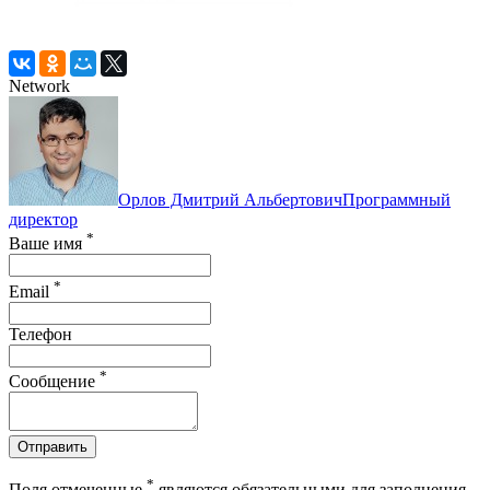
Network
Орлов Дмитрий Альбертович
Программный
директор
*
Ваше имя
*
Email
Телефон
*
Сообщение
Отправить
*
Поля отмеченные
являются обязательными для заполнения.