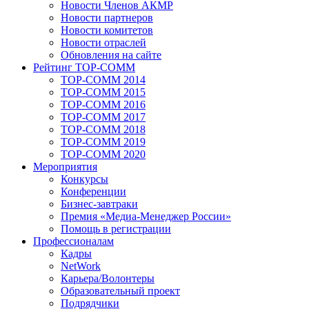
Новости Членов АКМР
Новости партнеров
Новости комитетов
Новости отраслей
Обновления на сайте
Рейтинг TOP-COMM
TOP-COMM 2014
TOP-COMM 2015
TOP-COMM 2016
TOP-COMM 2017
TOP-COMM 2018
TOP-COMM 2019
TOP-COMM 2020
Мероприятия
Конкурсы
Конференции
Бизнес-завтраки
Премия «Медиа-Менеджер России»
Помощь в регистрации
Профессионалам
Кадры
NetWork
Карьера/Волонтеры
Образовательный проект
Подрядчики