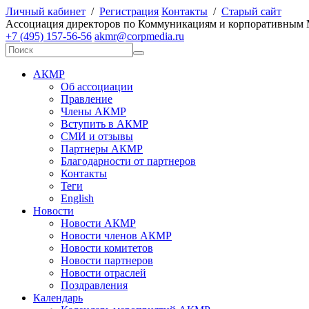
Личный кабинет
/
Регистрация
Контакты
/
Старый сайт
А
ссоциация директоров по
К
оммуникациям и корпоративным
+7 (495) 157-56-56
akmr@corpmedia.ru
АКМР
Об ассоциации
Правление
Члены АКМР
Вступить в АКМР
СМИ и отзывы
Партнеры АКМР
Благодарности от партнеров
Контакты
Теги
English
Новости
Новости АКМР
Новости членов АКМР
Новости комитетов
Новости партнеров
Новости отраслей
Поздравления
Календарь