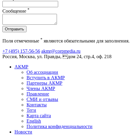
*
Сообщение
Отправить
*
Поля отмеченные
являются обязательными для заполнения.
+7 (495) 157-56-56
akmr@corpmedia.ru
Россия, Москва, ул. Правды, дом 24, стр.4, оф. 218
АКМР
Об ассоциации
Вступить в АКМР
Партнеры АКМР
Члены АКМР
Правление
СМИ и отзывы
Контакты
Теги
Карта сайта
English
Политика конфиденциальности
Новости