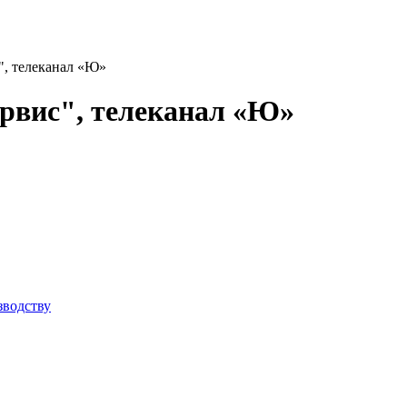
", телеканал «Ю»
рвис", телеканал «Ю»
зводству