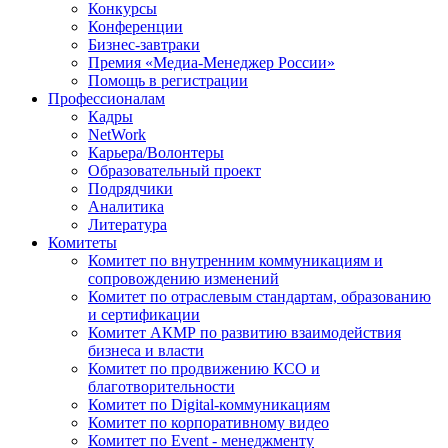
Конкурсы
Конференции
Бизнес-завтраки
Премия «Медиа-Менеджер России»
Помощь в регистрации
Профессионалам
Кадры
NetWork
Карьера/Волонтеры
Образовательный проект
Подрядчики
Аналитика
Литература
Комитеты
Комитет по внутренним коммуникациям и
сопровождению изменений
Комитет по отраслевым стандартам, образованию
и сертификации
Комитет АКМР по развитию взаимодействия
бизнеса и власти
Комитет по продвижению КСО и
благотворительности
Комитет по Digital-коммуникациям
Комитет по корпоративному видео
Комитет по Event - менеджменту