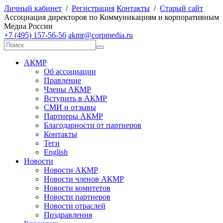
Личный кабинет
/
Регистрация
Контакты
/
Старый сайт
А
ссоциация директоров по
К
оммуникациям и корпоративным
М
едиа
Р
оссии
+7 (495) 157-56-56
akmr@corpmedia.ru
АКМР
Об ассоциации
Правление
Члены АКМР
Вступить в АКМР
СМИ и отзывы
Партнеры АКМР
Благодарности от партнеров
Контакты
Теги
English
Новости
Новости АКМР
Новости членов АКМР
Новости комитетов
Новости партнеров
Новости отраслей
Поздравления