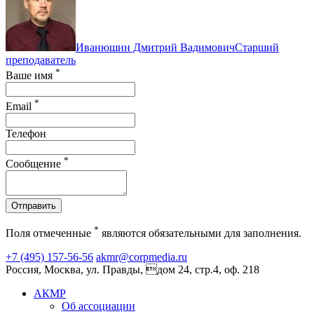
Иванюшин Дмитрий Вадимович
Старший
преподаватель
*
Ваше имя
*
Email
Телефон
*
Сообщение
Отправить
*
Поля отмеченные
являются обязательными для заполнения.
+7 (495) 157-56-56
akmr@corpmedia.ru
Россия, Москва, ул. Правды, дом 24, стр.4, оф. 218
АКМР
Об ассоциации