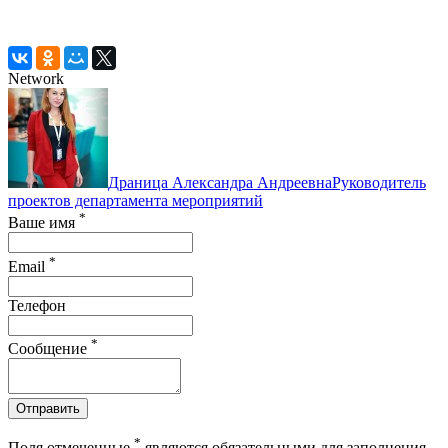
Network
Драница Александра Андреевна
Руководитель
проектов департамента мероприятий
*
Ваше имя
*
Email
Телефон
*
Сообщение
Отправить
*
Поля отмеченные
являются обязательными для заполнения.