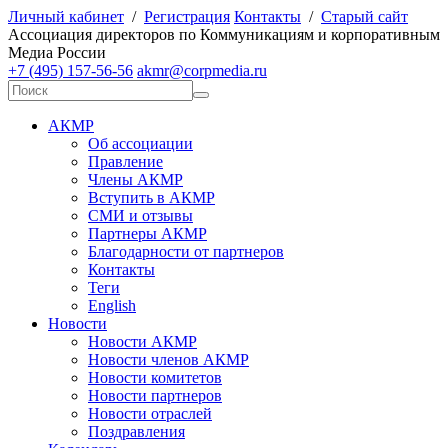
Личный кабинет
/
Регистрация
Контакты
/
Старый сайт
А
ссоциация директоров по
К
оммуникациям и корпоративным
М
едиа
Р
оссии
+7 (495) 157-56-56
akmr@corpmedia.ru
АКМР
Об ассоциации
Правление
Члены АКМР
Вступить в АКМР
СМИ и отзывы
Партнеры АКМР
Благодарности от партнеров
Контакты
Теги
English
Новости
Новости АКМР
Новости членов АКМР
Новости комитетов
Новости партнеров
Новости отраслей
Поздравления