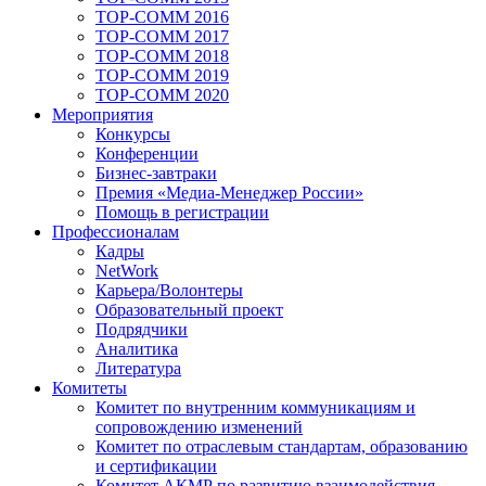
TOP-COMM 2016
TOP-COMM 2017
TOP-COMM 2018
TOP-COMM 2019
TOP-COMM 2020
Мероприятия
Конкурсы
Конференции
Бизнес-завтраки
Премия «Медиа-Менеджер России»
Помощь в регистрации
Профессионалам
Кадры
NetWork
Карьера/Волонтеры
Образовательный проект
Подрядчики
Аналитика
Литература
Комитеты
Комитет по внутренним коммуникациям и
сопровождению изменений
Комитет по отраслевым стандартам, образованию
и сертификации
Комитет АКМР по развитию взаимодействия