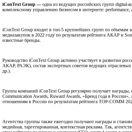
iConText Group —
одна из ведущих российских групп digital-ко
комплексному управлению бизнесом в интернете: performance,
iConText Group входит в топ-5 крупнейших групп по объемам з
медиазакупок в 2022 году по результатам рейтинга АКАР и Sost
известные бренды.
Руководство iConText Group активно участвует в развитии р
АКАР, РАЭК), состав экспертных советов ведущих отраслевых 
др.).
Группа компаний iConText Group регулярно получает награды,
Communication Awards, Ruward Awards, «Бренд года в России»
отношениям в России по результатам рейтинга TOP-COMM 202
Агентства группы также ежегодно получают награды и становят
медийная, таргетированная, контекстная реклама. Так, агентств