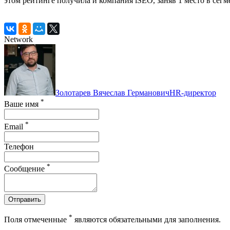
этом рейтинге получила и компания iSEO, заняв 1 место в сегм
Network
Золотарев Вячеслав Германович
HR-директор
*
Ваше имя
*
Email
Телефон
*
Сообщение
Отправить
*
Поля отмеченные
являются обязательными для заполнения.