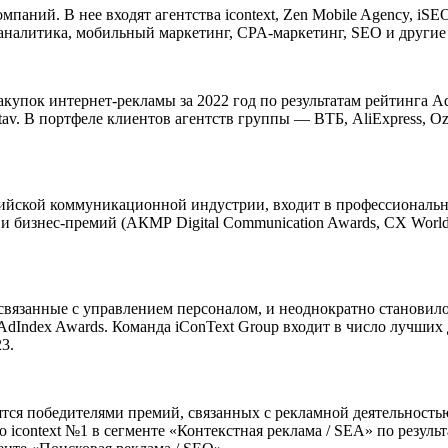
мпаний. В нее входят агентства icontext, Zen Mobile Agency, iS
 аналитика, мобильный маркетинг, CPA-маркетинг, SEO и други
акупок интернет-рекламы за 2022 год по результатам рейтинга 
av. В портфеле клиентов агентств группы — ВТБ, AliExpress, Oz
оссийской коммуникационной индустрии, входит в профессиона
и бизнес-премий (АКМР Digital Communication Awards, CX World
 связанные с управлением персоналом, и неоднократно становил
, AdIndex Awards. Команда iConText Group входит в число лучш
3.
ся победителями премий, связанных с рекламной деятельностью,
о icontext №1 в сегменте «Контекстная реклама / SEA» по результ