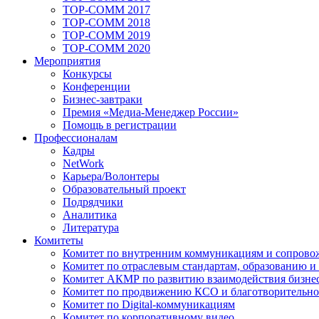
TOP-COMM 2017
TOP-COMM 2018
TOP-COMM 2019
TOP-COMM 2020
Мероприятия
Конкурсы
Конференции
Бизнес-завтраки
Премия «Медиа-Менеджер России»
Помощь в регистрации
Профессионалам
Кадры
NetWork
Карьера/Волонтеры
Образовательный проект
Подрядчики
Аналитика
Литература
Комитеты
Комитет по внутренним коммуникациям и сопров
Комитет по отраслевым стандартам, образованию и
Комитет АКМР по развитию взаимодействия бизнес
Комитет по продвижению КСО и благотворительно
Комитет по Digital-коммуникациям
Комитет по корпоративному видео