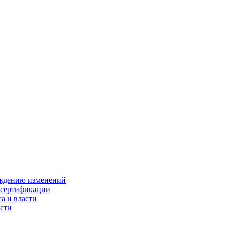
ождению изменений
 сертификации
а и власти
сти