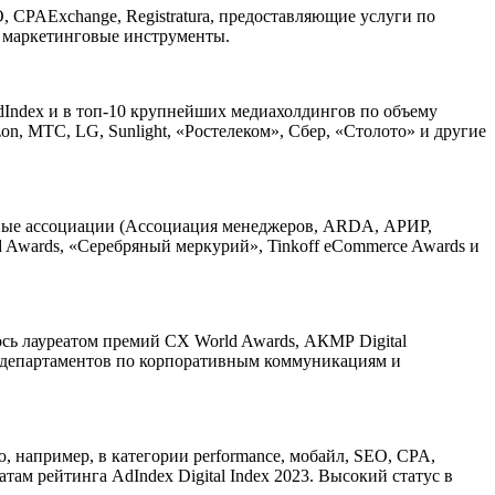
EO, CPAExchange, Registratura, предоставляющие услуги по
е маркетинговые инструменты.
AdIndex и в топ-10 крупнейших медиахолдингов по объему
on, МТС, LG, Sunlight, «Ростелеком», Сбер, «Столото» и другие
льные ассоциации (Ассоциация менеджеров, ARDA, АРИР,
 Awards, «Серебряный меркурий», Tinkoff eCommerce Awards и
ось лауреатом премий CX World Awards, АКМР Digital
их департаментов по корпоративным коммуникациям и
 например, в категории performance, мобайл, SEO, CPA,
атам рейтинга AdIndex Digital Index 2023. Высокий статус в