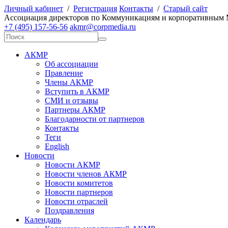
Личный кабинет
/
Регистрация
Контакты
/
Старый сайт
А
ссоциация директоров по
К
оммуникациям и корпоративным
+7 (495) 157-56-56
akmr@corpmedia.ru
АКМР
Об ассоциации
Правление
Члены АКМР
Вступить в АКМР
СМИ и отзывы
Партнеры АКМР
Благодарности от партнеров
Контакты
Теги
English
Новости
Новости АКМР
Новости членов АКМР
Новости комитетов
Новости партнеров
Новости отраслей
Поздравления
Календарь