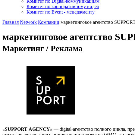
Комитет по Digital-коммуникациям
Комитет по корпоративному видео
Комитет по Event - менеджменту
Главная
Network
Компании
маркетинговое агентство SUPPOR
маркетинговое агентство SU
Маркетинг / Реклама
«
SUPPORT
AGENCY
»
— digital-агентство полного цикла, пр
стратегия, реализация с помощью инструментов (SMM, лидогене