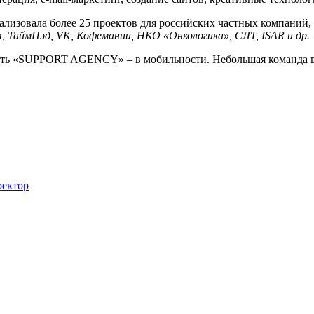
изовала более 25 проектов для российских частных компаний,
, ТаймПэ
д
, VK,
Кофемании
,
НКО «Онкологика»
,
СЛТ
, ISAR и др.
сть
«SUPPORT AGENCY»
– в мобильности. Небольшая команда в
ректор