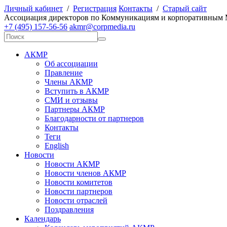
Личный кабинет
/
Регистрация
Контакты
/
Старый сайт
А
ссоциация директоров по
К
оммуникациям и корпоративным
+7 (495) 157-56-56
akmr@corpmedia.ru
АКМР
Об ассоциации
Правление
Члены АКМР
Вступить в АКМР
СМИ и отзывы
Партнеры АКМР
Благодарности от партнеров
Контакты
Теги
English
Новости
Новости АКМР
Новости членов АКМР
Новости комитетов
Новости партнеров
Новости отраслей
Поздравления
Календарь