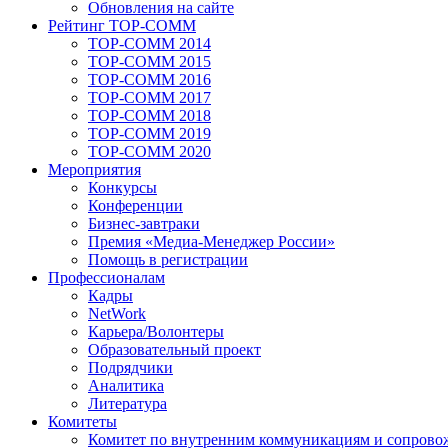
Обновления на сайте
Рейтинг TOP-COMM
TOP-COMM 2014
TOP-COMM 2015
TOP-COMM 2016
TOP-COMM 2017
TOP-COMM 2018
TOP-COMM 2019
TOP-COMM 2020
Мероприятия
Конкурсы
Конференции
Бизнес-завтраки
Премия «Медиа-Менеджер России»
Помощь в регистрации
Профессионалам
Кадры
NetWork
Карьера/Волонтеры
Образовательный проект
Подрядчики
Аналитика
Литература
Комитеты
Комитет по внутренним коммуникациям и сопров