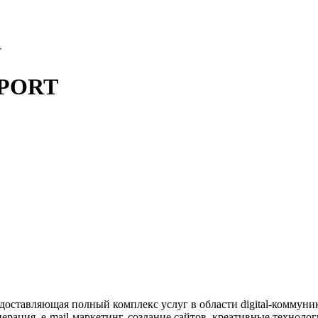
T
PPORT
едоставляющая полный комплекс услуг в области digital-коммуник
рация, e-mail-маркетинг, создание сайтов, креативные технолог