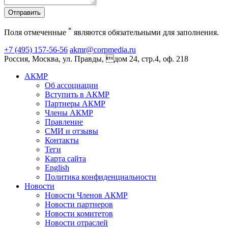
Отправить
*
Поля отмеченные
являются обязательными для заполнения.
+7 (495) 157-56-56
akmr@corpmedia.ru
Россия, Москва, ул. Правды, дом 24, стр.4, оф. 218
АКМР
Об ассоциации
Вступить в АКМР
Партнеры АКМР
Члены АКМР
Правление
СМИ и отзывы
Контакты
Теги
Карта сайта
English
Политика конфиденциальности
Новости
Новости Членов АКМР
Новости партнеров
Новости комитетов
Новости отраслей