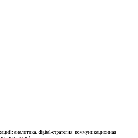
аций: аналитика, digital-стратегия, коммуникационная
ии, продакшн).