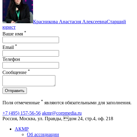
Красникова Анастасия Алексеевна
Старший
юрист
*
Ваше имя
*
Email
Телефон
*
Сообщение
Отправить
*
Поля отмеченные
являются обязательными для заполнения.
+7 (495) 157-56-56
akmr@corpmedia.ru
Россия, Москва, ул. Правды, дом 24, стр.4, оф. 218
АКМР
Об ассоциации