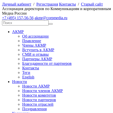
Личный кабинет
/
Регистрация
Контакты
/
Старый сайт
А
ссоциация директоров по
К
оммуникациям и корпоративным
М
едиа
Р
оссии
+7 (495) 157-56-56
akmr@corpmedia.ru
АКМР
Об ассоциации
Правление
Члены АКМР
Вступить в АКМР
СМИ и отзывы
Партнеры АКМР
Благодарности от партнеров
Контакты
Теги
English
Новости
Новости АКМР
Новости членов АКМР
Новости комитетов
Новости партнеров
Новости отраслей
Поздравления