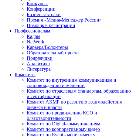
Конкурсы
Конференции
Бизнес-завтраки
Премия «Медиа-Менеджер России»
Помощь в регистрации
Профессионалам
Кадры
NetWork
Карьера/Волонтеры
Образовательный проект
Подрядчики
Аналитика
Литература
Комитеты
Комитет по внутренним коммуникациям и
сопровождению изменений
Комитет по отраслевым стандартам, образованию
и сертификации
Комитет АКМР по развитию взаимодействия
бизнеса и власти
Комитет по продвижению КСО и
благотворительности
Комитет по Digital-коммуникациям
Комитет по корпоративному видео
Комитет по Event - менеджменту