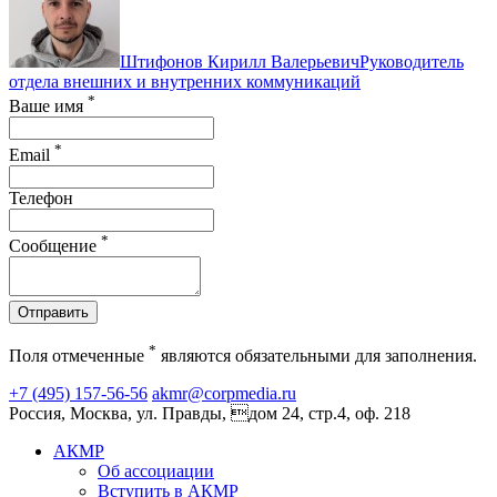
Штифонов Кирилл Валерьевич
Руководитель
отдела внешних и внутренних коммуникаций
*
Ваше имя
*
Email
Телефон
*
Сообщение
Отправить
*
Поля отмеченные
являются обязательными для заполнения.
+7 (495) 157-56-56
akmr@corpmedia.ru
Россия, Москва, ул. Правды, дом 24, стр.4, оф. 218
АКМР
Об ассоциации
Вступить в АКМР