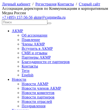
Личный кабинет
/
Регистрация
Контакты
/
Старый сайт
А
ссоциация директоров по
К
оммуникациям и корпоративным
М
едиа
Р
оссии
+7 (495) 157-56-56
akmr@corpmedia.ru
АКМР
Об ассоциации
Правление
Члены АКМР
Вступить в АКМР
СМИ и отзывы
Партнеры АКМР
Благодарности от партнеров
Контакты
Теги
English
Новости
Новости АКМР
Новости членов АКМР
Новости комитетов
Новости партнеров
Новости отраслей
Поздравления