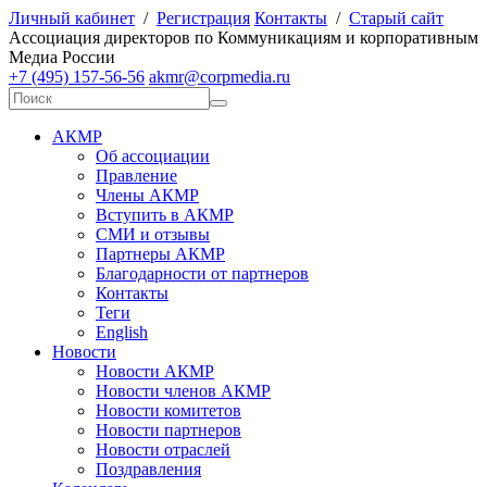
Личный кабинет
/
Регистрация
Контакты
/
Старый сайт
А
ссоциация директоров по
К
оммуникациям и корпоративным
М
едиа
Р
оссии
+7 (495) 157-56-56
akmr@corpmedia.ru
АКМР
Об ассоциации
Правление
Члены АКМР
Вступить в АКМР
СМИ и отзывы
Партнеры АКМР
Благодарности от партнеров
Контакты
Теги
English
Новости
Новости АКМР
Новости членов АКМР
Новости комитетов
Новости партнеров
Новости отраслей
Поздравления