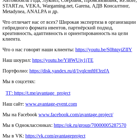
Автомобиль Года, Лукойл, Сбербанк, Промсвязьбанк, Re:store,
START.ru, VEKA, Wargaming.net, Garena, АДВ Консалтинг,
Metadynea, ANALPA и др.
Что отличает нас от всех? Широкая экспертиза в организации
гибридного формата ивентов, партнёрский подход,
креативность, адаптивность и ориентированность на цели
клиента.
Что о нас говорят наши клиенты:
https://youtu.be/S0htqyiZIIY
Наш шоурил:
https://youtu.be/Yl8WUiy1jTE
Портфолио:
https://disk.yandex.ru/d/1vqlcmftH3rzfA
Мы в соцсетях:
ТГ: https://t.me/avantage_project
Наш сайт:
www.avantage-event.com
Мы на Facebook
www.facebook.com/avantage.project/
Мы в Одноклассниках:
https://ok.ru/group/70000005287570
Мы в VK:
https://vk.com/avantageproject