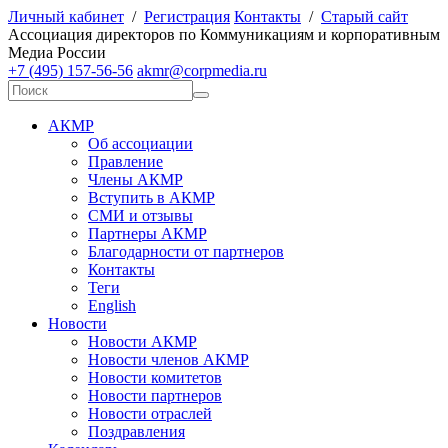
Личный кабинет
/
Регистрация
Контакты
/
Старый сайт
А
ссоциация директоров по
К
оммуникациям и корпоративным
М
едиа
Р
оссии
+7 (495) 157-56-56
akmr@corpmedia.ru
АКМР
Об ассоциации
Правление
Члены АКМР
Вступить в АКМР
СМИ и отзывы
Партнеры АКМР
Благодарности от партнеров
Контакты
Теги
English
Новости
Новости АКМР
Новости членов АКМР
Новости комитетов
Новости партнеров
Новости отраслей
Поздравления