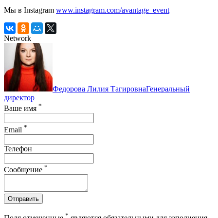
Мы в Instagram
www.instagram.com/avantage_event
Network
Федорова Лилия Тагировна
Генеральный
директор
*
Ваше имя
*
Email
Телефон
*
Сообщение
Отправить
*
Поля отмеченные
являются обязательными для заполнения.