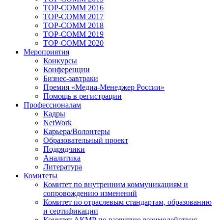
TOP-COMM 2016
TOP-COMM 2017
TOP-COMM 2018
TOP-COMM 2019
TOP-COMM 2020
Мероприятия
Конкурсы
Конференции
Бизнес-завтраки
Премия «Медиа-Менеджер России»
Помощь в регистрации
Профессионалам
Кадры
NetWork
Карьера/Волонтеры
Образовательный проект
Подрядчики
Аналитика
Литература
Комитеты
Комитет по внутренним коммуникациям и
сопровождению изменений
Комитет по отраслевым стандартам, образованию
и сертификации
Комитет АКМР по развитию взаимодействия