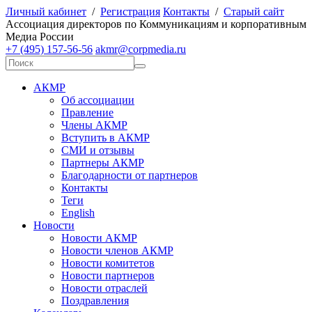
Личный кабинет
/
Регистрация
Контакты
/
Старый сайт
А
ссоциация директоров по
К
оммуникациям и корпоративным
М
едиа
Р
оссии
+7 (495) 157-56-56
akmr@corpmedia.ru
АКМР
Об ассоциации
Правление
Члены АКМР
Вступить в АКМР
СМИ и отзывы
Партнеры АКМР
Благодарности от партнеров
Контакты
Теги
English
Новости
Новости АКМР
Новости членов АКМР
Новости комитетов
Новости партнеров
Новости отраслей
Поздравления