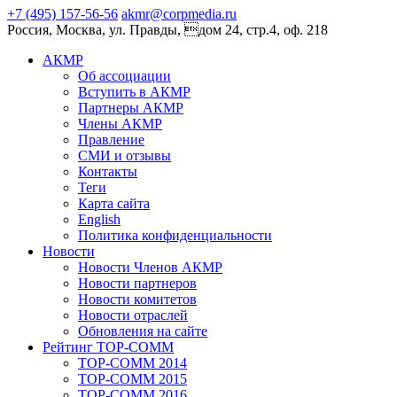
+7 (495) 157-56-56
akmr@corpmedia.ru
Россия, Москва, ул. Правды, дом 24, стр.4, оф. 218
АКМР
Об ассоциации
Вступить в АКМР
Партнеры АКМР
Члены АКМР
Правление
СМИ и отзывы
Контакты
Теги
Карта сайта
English
Политика конфиденциальности
Новости
Новости Членов АКМР
Новости партнеров
Новости комитетов
Новости отраслей
Обновления на сайте
Рейтинг TOP-COMM
TOP-COMM 2014
TOP-COMM 2015
TOP-COMM 2016