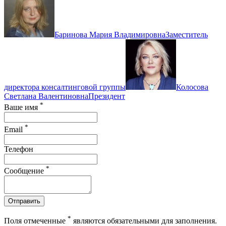
Баринова Мария Владимировна
Заместитель
директора консалтинговой группы
Колосова
Светлана Валентиновна
Президент
*
Ваше имя
*
Email
Телефон
*
Сообщение
Отправить
*
Поля отмеченные
являются обязательными для заполнения.