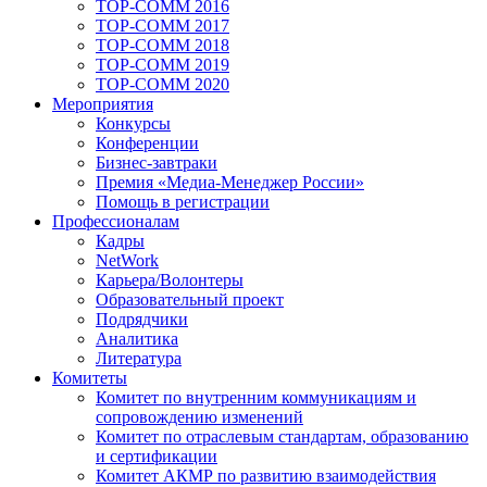
TOP-COMM 2016
TOP-COMM 2017
TOP-COMM 2018
TOP-COMM 2019
TOP-COMM 2020
Мероприятия
Конкурсы
Конференции
Бизнес-завтраки
Премия «Медиа-Менеджер России»
Помощь в регистрации
Профессионалам
Кадры
NetWork
Карьера/Волонтеры
Образовательный проект
Подрядчики
Аналитика
Литература
Комитеты
Комитет по внутренним коммуникациям и
сопровождению изменений
Комитет по отраслевым стандартам, образованию
и сертификации
Комитет АКМР по развитию взаимодействия