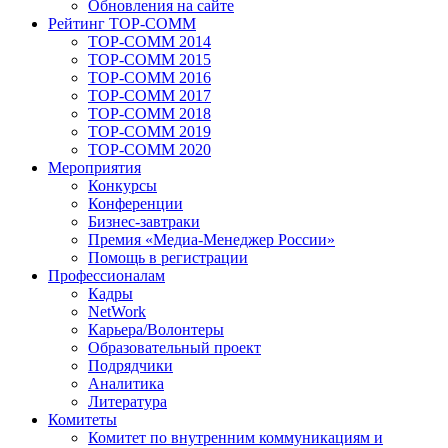
Обновления на сайте
Рейтинг TOP-COMM
TOP-COMM 2014
TOP-COMM 2015
TOP-COMM 2016
TOP-COMM 2017
TOP-COMM 2018
TOP-COMM 2019
TOP-COMM 2020
Мероприятия
Конкурсы
Конференции
Бизнес-завтраки
Премия «Медиа-Менеджер России»
Помощь в регистрации
Профессионалам
Кадры
NetWork
Карьера/Волонтеры
Образовательный проект
Подрядчики
Аналитика
Литература
Комитеты
Комитет по внутренним коммуникациям и