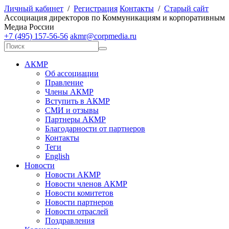
Личный кабинет
/
Регистрация
Контакты
/
Старый сайт
А
ссоциация директоров по
К
оммуникациям и корпоративным
М
едиа
Р
оссии
+7 (495) 157-56-56
akmr@corpmedia.ru
АКМР
Об ассоциации
Правление
Члены АКМР
Вступить в АКМР
СМИ и отзывы
Партнеры АКМР
Благодарности от партнеров
Контакты
Теги
English
Новости
Новости АКМР
Новости членов АКМР
Новости комитетов
Новости партнеров
Новости отраслей
Поздравления