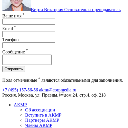
Вирта Виктория
Основатель и преподаватель
*
Ваше имя
*
Email
Телефон
*
Сообщение
Отправить
*
Поля отмеченные
являются обязательными для заполнения.
+7 (495) 157-56-56
akmr@corpmedia.ru
Россия, Москва, ул. Правды, дом 24, стр.4, оф. 218
АКМР
Об ассоциации
Вступить в АКМР
Партнеры АКМР
Члены АКМР