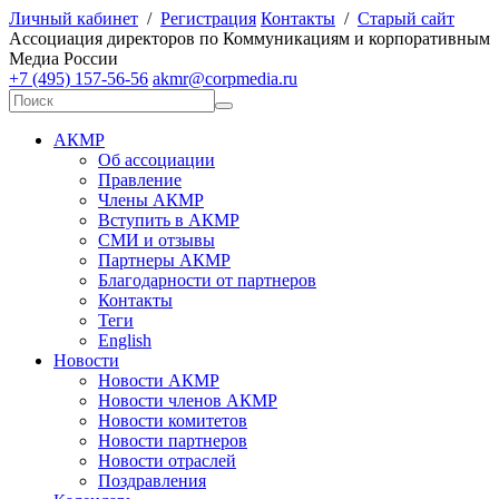
Личный кабинет
/
Регистрация
Контакты
/
Старый сайт
А
ссоциация директоров по
К
оммуникациям и корпоративным
М
едиа
Р
оссии
+7 (495) 157-56-56
akmr@corpmedia.ru
АКМР
Об ассоциации
Правление
Члены АКМР
Вступить в АКМР
СМИ и отзывы
Партнеры АКМР
Благодарности от партнеров
Контакты
Теги
English
Новости
Новости АКМР
Новости членов АКМР
Новости комитетов
Новости партнеров
Новости отраслей
Поздравления