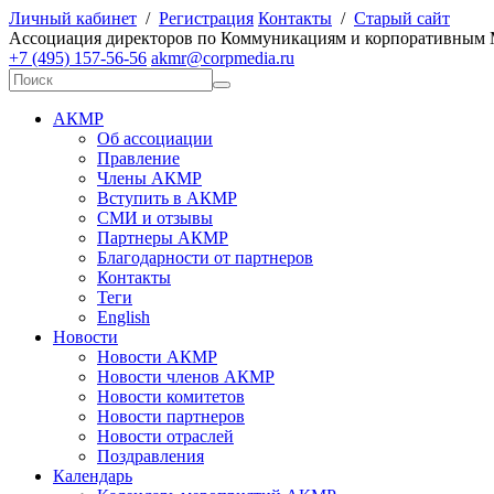
Личный кабинет
/
Регистрация
Контакты
/
Старый сайт
А
ссоциация директоров по
К
оммуникациям и корпоративным
+7 (495) 157-56-56
akmr@corpmedia.ru
АКМР
Об ассоциации
Правление
Члены АКМР
Вступить в АКМР
СМИ и отзывы
Партнеры АКМР
Благодарности от партнеров
Контакты
Теги
English
Новости
Новости АКМР
Новости членов АКМР
Новости комитетов
Новости партнеров
Новости отраслей
Поздравления
Календарь