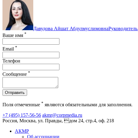
Давудова Айшат Абдулмуслимовна
Руководитель
*
Ваше имя
*
Email
Телефон
*
Сообщение
Отправить
*
Поля отмеченные
являются обязательными для заполнения.
+7 (495) 157-56-56
akmr@corpmedia.ru
Россия, Москва, ул. Правды, дом 24, стр.4, оф. 218
АКМР
Об ассоциации