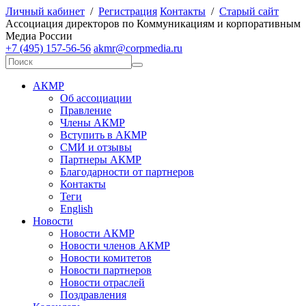
Личный кабинет
/
Регистрация
Контакты
/
Старый сайт
А
ссоциация директоров по
К
оммуникациям и корпоративным
М
едиа
Р
оссии
+7 (495) 157-56-56
akmr@corpmedia.ru
АКМР
Об ассоциации
Правление
Члены АКМР
Вступить в АКМР
СМИ и отзывы
Партнеры АКМР
Благодарности от партнеров
Контакты
Теги
English
Новости
Новости АКМР
Новости членов АКМР
Новости комитетов
Новости партнеров
Новости отраслей
Поздравления