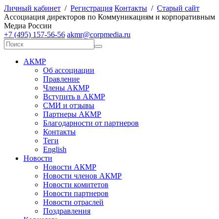
Личный кабинет
/
Регистрация
Контакты
/
Старый сайт
А
ссоциация директоров по
К
оммуникациям и корпоративным
М
едиа
Р
оссии
+7 (495) 157-56-56
akmr@corpmedia.ru
АКМР
Об ассоциации
Правление
Члены АКМР
Вступить в АКМР
СМИ и отзывы
Партнеры АКМР
Благодарности от партнеров
Контакты
Теги
English
Новости
Новости АКМР
Новости членов АКМР
Новости комитетов
Новости партнеров
Новости отраслей
Поздравления