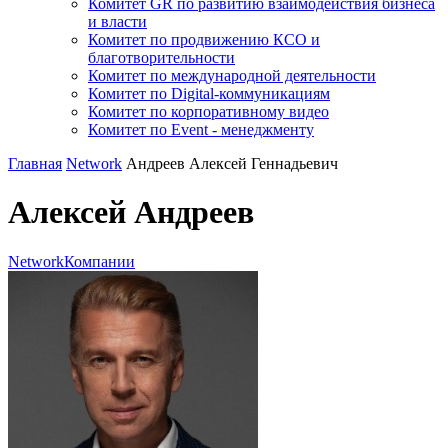
Комитет GR по развитию взаимодействия бизнеса
и власти
Комитет по продвижению КСО и
благотворительности
Комитет по международной деятельности
Комитет по Digital-коммуникациям
Комитет по корпоративному видео
Комитет по Event - менеджменту
Главная
Network
Андреев Алексей Геннадьевич
Алексей Андреев
Network
Компании