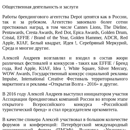
Общественная деятельность и заслуги
Работы брендингового агентства Depot ценятся как в России,
так и за рубежом. Агентство завоевало более сотни
престижных наград, в том числе Cannes Lions, The Dieline,
Pentawards, Cresta Awards, Red Dot, Epica Awards, Golden Drum,
Cristal, EFFIE / Brand of the Year, Golden Hammer, ADCR, Red
Apple, KIAF, Белый квадрат, Идея !, Серебряный Меркурий,
Среда и многие другие.
Алексей Андреев возглавлял и входил в состав жюри
различных фестивалей и конкурсов - таких как EFFIE / Бренд
года, Red Apple, KIAF, Idea !, White Square, Silver Mercury,
WOW Awards, Государственный конкурс социальной рекламы
Impulse, International Creative Фестиваль территориального
маркетинга и рекламы «Открытая Волга - 2016» и другие.
В 2016 году Алексей Андреев выступил инициатором участия
Ассоциации брендинговых компаний России во втором этапе
открытого Всероссийского конкурса «Российский
туристический бренд» и стал председателем оргкомитета.
В качестве спикера Алексей участвовал в большом количестве
форумов и конференций: Петербургский международный
экономический форум (ПМЭФ), Выставка «Упаковка»,