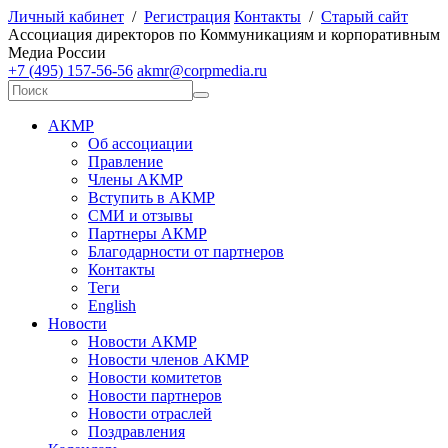
Личный кабинет
/
Регистрация
Контакты
/
Старый сайт
А
ссоциация директоров по
К
оммуникациям и корпоративным
М
едиа
Р
оссии
+7 (495) 157-56-56
akmr@corpmedia.ru
АКМР
Об ассоциации
Правление
Члены АКМР
Вступить в АКМР
СМИ и отзывы
Партнеры АКМР
Благодарности от партнеров
Контакты
Теги
English
Новости
Новости АКМР
Новости членов АКМР
Новости комитетов
Новости партнеров
Новости отраслей
Поздравления