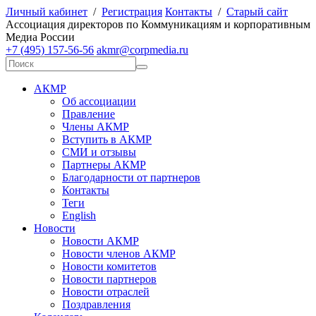
Личный кабинет
/
Регистрация
Контакты
/
Старый сайт
А
ссоциация директоров по
К
оммуникациям и корпоративным
М
едиа
Р
оссии
+7 (495) 157-56-56
akmr@corpmedia.ru
АКМР
Об ассоциации
Правление
Члены АКМР
Вступить в АКМР
СМИ и отзывы
Партнеры АКМР
Благодарности от партнеров
Контакты
Теги
English
Новости
Новости АКМР
Новости членов АКМР
Новости комитетов
Новости партнеров
Новости отраслей
Поздравления