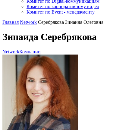
Комитет по Digital-коммуникациям
Комитет по корпоративному видео
Комитет по Event - менеджменту
Главная
Network
Серебрякова Зинаида Олеговна
Зинаида Серебрякова
Network
Компании