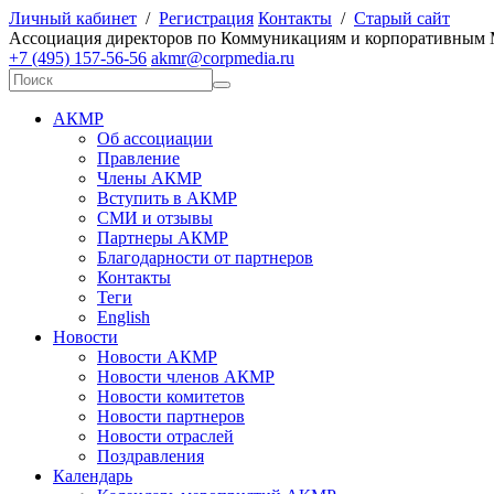
Личный кабинет
/
Регистрация
Контакты
/
Старый сайт
А
ссоциация директоров по
К
оммуникациям и корпоративным
+7 (495) 157-56-56
akmr@corpmedia.ru
АКМР
Об ассоциации
Правление
Члены АКМР
Вступить в АКМР
СМИ и отзывы
Партнеры АКМР
Благодарности от партнеров
Контакты
Теги
English
Новости
Новости АКМР
Новости членов АКМР
Новости комитетов
Новости партнеров
Новости отраслей
Поздравления
Календарь