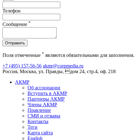
Телефон
*
Сообщение
Отправить
*
Поля отмеченные
являются обязательными для заполнения.
+7 (495) 157-56-56
akmr@corpmedia.ru
Россия, Москва, ул. Правды, дом 24, стр.4, оф. 218
АКМР
Об ассоциации
Вступить в АКМР
Партнеры АКМР
Члены АКМР
Правление
СМИ и отзывы
Контакты
Теги
Карта сайта
English