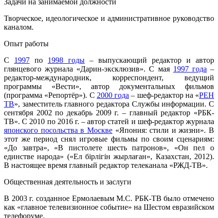
Задачи на занимаемой должности
Творческое, идеологическое и административное руководство
каналом.
Опыт работы
С
1997
по
1998 годы
– выпускающий редактор и автор
глянцевого журнала «Дарин-эксклюзив». С мая
1997 года
–
редактор-международник, корреспондент, ведущий
программы «Вести», автор документальных фильмов
(программа «Репортёр»). С
2000 года
– шеф-редактор на «
РЕН
ТВ
»
, заместитель главного редактора Службы информации. С
сентября 2002 по декабрь 2009 г. – главный редактор «РБК-
ТВ». С 2010 по 2016 г. – автор статей и шеф-редактор журнала
японского посольства в Москве
«Япония: стили и жизни». В
этот же период снял игровые фильмы по своим сценариям:
«До завтра», «В пистолете шесть патронов», «Он пел о
единстве народа» («Ел бірлігiн жырлаған», Казахстан, 2012).
В настоящее время главный редактор телеканала «РЖД-ТВ».
Общественная деятельность и заслуги
В 2003 г. созданное Ермолаевым М.С. РБК-ТВ было отмечено
как «главное телевизионное событие» на Шестом евразийском
телефоруме.