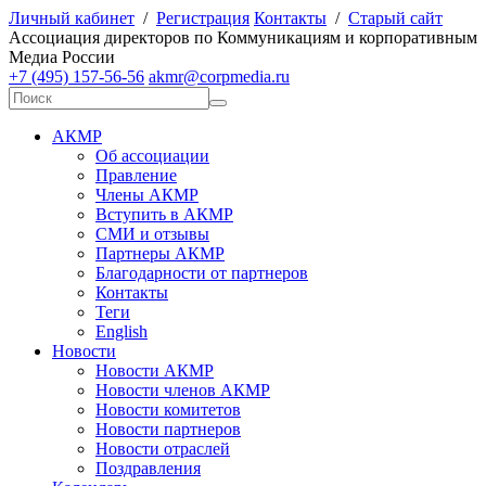
Личный кабинет
/
Регистрация
Контакты
/
Старый сайт
А
ссоциация директоров по
К
оммуникациям и корпоративным
М
едиа
Р
оссии
+7 (495) 157-56-56
akmr@corpmedia.ru
АКМР
Об ассоциации
Правление
Члены АКМР
Вступить в АКМР
СМИ и отзывы
Партнеры АКМР
Благодарности от партнеров
Контакты
Теги
English
Новости
Новости АКМР
Новости членов АКМР
Новости комитетов
Новости партнеров
Новости отраслей
Поздравления