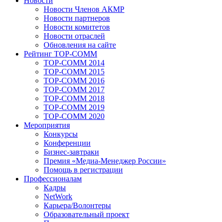
Новости
Новости Членов АКМР
Новости партнеров
Новости комитетов
Новости отраслей
Обновления на сайте
Рейтинг TOP-COMM
TOP-COMM 2014
TOP-COMM 2015
TOP-COMM 2016
TOP-COMM 2017
TOP-COMM 2018
TOP-COMM 2019
TOP-COMM 2020
Мероприятия
Конкурсы
Конференции
Бизнес-завтраки
Премия «Медиа-Менеджер России»
Помощь в регистрации
Профессионалам
Кадры
NetWork
Карьера/Волонтеры
Образовательный проект