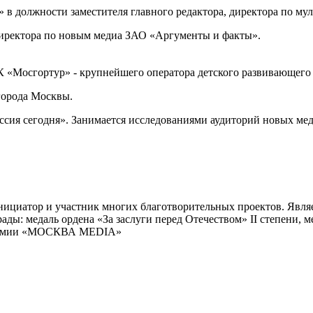
» в должности заместителя главного редактора, директора по му
о директора по новым медиа ЗАО «Аргументы и факты».
УК «Мосгортур» - крупнейшего оператора детского развивающего
города Москвы.
оссия сегодня». Занимается исследованиями аудиторий новых ме
нициатор и участник многих благотворительных проектов. Являе
ды: медаль ордена «За заслуги перед Отечеством» II степени, м
премии «МОСКВА MEDIA»