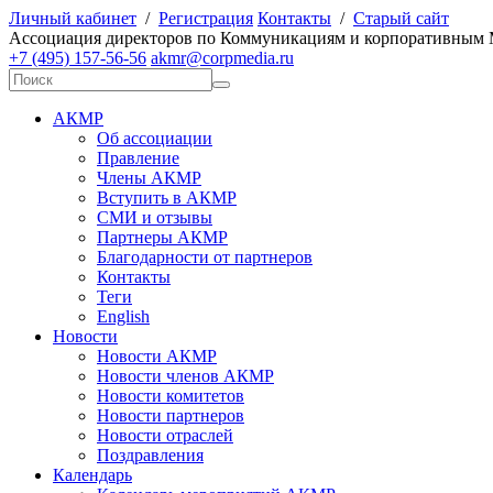
Личный кабинет
/
Регистрация
Контакты
/
Старый сайт
А
ссоциация директоров по
К
оммуникациям и корпоративным
+7 (495) 157-56-56
akmr@corpmedia.ru
АКМР
Об ассоциации
Правление
Члены АКМР
Вступить в АКМР
СМИ и отзывы
Партнеры АКМР
Благодарности от партнеров
Контакты
Теги
English
Новости
Новости АКМР
Новости членов АКМР
Новости комитетов
Новости партнеров
Новости отраслей
Поздравления
Календарь