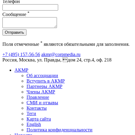
Телефон
*
Сообщение
Отправить
*
Поля отмеченные
являются обязательными для заполнения.
+7 (495) 157-56-56
akmr@corpmedia.ru
Россия, Москва, ул. Правды, дом 24, стр.4, оф. 218
АКМР
Об ассоциации
Вступить в АКМР
Партнеры АКМР
Члены АКМР
Правление
СМИ и отзывы
Контакты
Теги
Карта сайта
English
Политика конфиденциальности