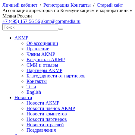
Личный кабинет
/
Регистрация
Контакты
/
Старый сайт
А
ссоциация директоров по
К
оммуникациям и корпоративным
М
едиа
Р
оссии
+7 (495) 157-56-56
akmr@corpmedia.ru
АКМР
Об ассоциации
Правление
Члены АКМР
Вступить в АКМР
СМИ и отзывы
Партнеры АКМР
Благодарности от партнеров
Контакты
Теги
English
Новости
Новости АКМР
Новости членов АКМР
Новости комитетов
Новости партнеров
Новости отраслей
Поздравления