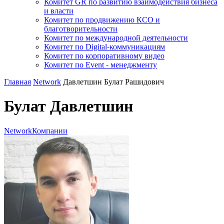
Комитет GR по развитию взаимодействия бизнеса
и власти
Комитет по продвижению КСО и
благотворительности
Комитет по международной деятельности
Комитет по Digital-коммуникациям
Комитет по корпоративному видео
Комитет по Event - менеджменту
Главная
Network
Давлетшин Булат Рашидович
Булат Давлетшин
Network
Компании