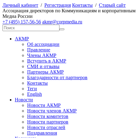
Личный кабинет
/
Регистрация
Контакты
/
Старый сайт
А
ссоциация директоров по
К
оммуникациям и корпоративным
М
едиа
Р
оссии
+7 (495) 157-56-56
akmr@corpmedia.ru
АКМР
Об ассоциации
Правление
Члены АКМР
Вступить в АКМР
СМИ и отзывы
Партнеры АКМР
Благодарности от партнеров
Контакты
Теги
English
Новости
Новости АКМР
Новости членов АКМР
Новости комитетов
Новости партнеров
Новости отраслей
Поздравления