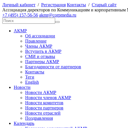
Личный кабинет
/
Регистрация
Контакты
/
Старый сайт
А
ссоциация директоров по
К
оммуникациям и корпоративным
+7 (495) 157-56-56
akmr@corpmedia.ru
АКМР
Об ассоциации
Правление
Члены АКМР
Вступить в АКМР
СМИ и отзывы
Партнеры АКМР
Благодарности от партнеров
Контакты
Теги
English
Новости
Новости АКМР
Новости членов АКМР
Новости комитетов
Новости партнеров
Новости отраслей
Поздравления
Календарь