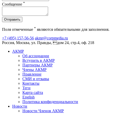
*
Сообщение
Отправить
*
Поля отмеченные
являются обязательными для заполнения.
+7 (495) 157-56-56
akmr@corpmedia.ru
Россия, Москва, ул. Правды, дом 24, стр.4, оф. 218
АКМР
Об ассоциации
Вступить в АКМР
Партнеры АКМР
Члены АКМР
Правление
СМИ и отзывы
Контакты
Теги
Карта сайта
English
Политика конфиденциальности
Новости
Новости Членов АКМР