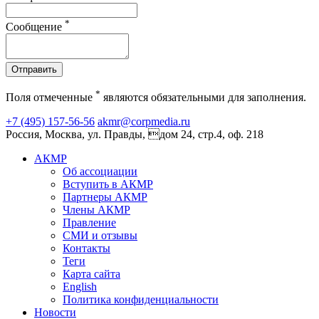
*
Сообщение
Отправить
*
Поля отмеченные
являются обязательными для заполнения.
+7 (495) 157-56-56
akmr@corpmedia.ru
Россия, Москва, ул. Правды, дом 24, стр.4, оф. 218
АКМР
Об ассоциации
Вступить в АКМР
Партнеры АКМР
Члены АКМР
Правление
СМИ и отзывы
Контакты
Теги
Карта сайта
English
Политика конфиденциальности
Новости