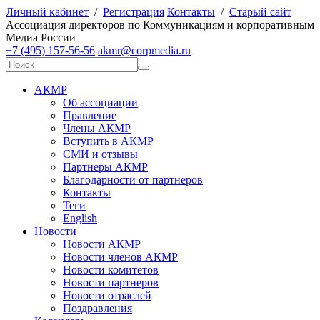
Личный кабинет
/
Регистрация
Контакты
/
Старый сайт
А
ссоциация директоров по
К
оммуникациям и корпоративным
М
едиа
Р
оссии
+7 (495) 157-56-56
akmr@corpmedia.ru
АКМР
Об ассоциации
Правление
Члены АКМР
Вступить в АКМР
СМИ и отзывы
Партнеры АКМР
Благодарности от партнеров
Контакты
Теги
English
Новости
Новости АКМР
Новости членов АКМР
Новости комитетов
Новости партнеров
Новости отраслей
Поздравления