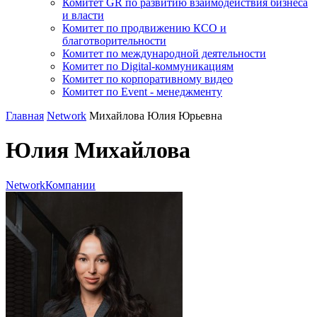
Комитет GR по развитию взаимодействия бизнеса
и власти
Комитет по продвижению КСО и
благотворительности
Комитет по международной деятельности
Комитет по Digital-коммуникациям
Комитет по корпоративному видео
Комитет по Event - менеджменту
Главная
Network
Михайлова Юлия Юрьевна
Юлия Михайлова
Network
Компании