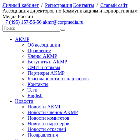
Личный кабинет
/
Регистрация
Контакты
/
Старый сайт
А
ссоциация директоров по
К
оммуникациям и корпоративным
М
едиа
Р
оссии
+7 (495) 157-56-56
akmr@corpmedia.ru
АКМР
Об ассоциации
Правление
Члены АКМР
Вступить в АКМР
СМИ и отзывы
Партнеры АКМР
Благодарности от партнеров
Контакты
Теги
English
Новости
Новости АКМР
Новости членов АКМР
Новости комитетов
Новости партнеров
Новости отраслей
Поздравления