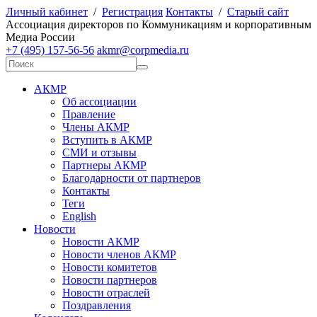
Личный кабинет
/
Регистрация
Контакты
/
Старый сайт
А
ссоциация директоров по
К
оммуникациям и корпоративным
М
едиа
Р
оссии
+7 (495) 157-56-56
akmr@corpmedia.ru
АКМР
Об ассоциации
Правление
Члены АКМР
Вступить в АКМР
СМИ и отзывы
Партнеры АКМР
Благодарности от партнеров
Контакты
Теги
English
Новости
Новости АКМР
Новости членов АКМР
Новости комитетов
Новости партнеров
Новости отраслей
Поздравления