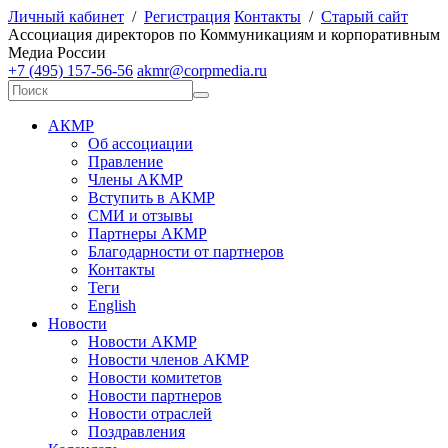
Личный кабинет
/
Регистрация
Контакты
/
Старый сайт
А
ссоциация директоров по
К
оммуникациям и корпоративным
М
едиа
Р
оссии
+7 (495) 157-56-56
akmr@corpmedia.ru
АКМР
Об ассоциации
Правление
Члены АКМР
Вступить в АКМР
СМИ и отзывы
Партнеры АКМР
Благодарности от партнеров
Контакты
Теги
English
Новости
Новости АКМР
Новости членов АКМР
Новости комитетов
Новости партнеров
Новости отраслей
Поздравления