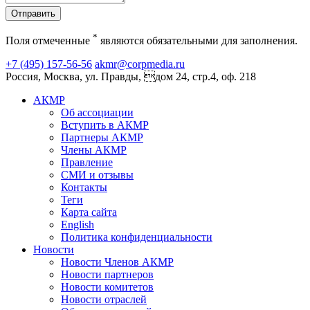
Отправить
*
Поля отмеченные
являются обязательными для заполнения.
+7 (495) 157-56-56
akmr@corpmedia.ru
Россия, Москва, ул. Правды, дом 24, стр.4, оф. 218
АКМР
Об ассоциации
Вступить в АКМР
Партнеры АКМР
Члены АКМР
Правление
СМИ и отзывы
Контакты
Теги
Карта сайта
English
Политика конфиденциальности
Новости
Новости Членов АКМР
Новости партнеров
Новости комитетов
Новости отраслей