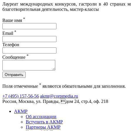
Лауреат международных конкурсов, гастроли в 40 странах м
благотворительная деятельность, мастер-классы
*
Ваше имя
*
Email
Телефон
*
Сообщение
Отправить
*
Поля отмеченные
являются обязательными для заполнения.
+7 (495) 157-56-56
akmr@corpmedia.ru
Россия, Москва, ул. Правды, дом 24, стр.4, оф. 218
АКМР
Об ассоциации
Вступить в АКМР
Партнеры АКМР