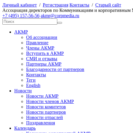
Личный кабинет
/
Регистрация
Контакты
/
Старый сайт
А
ссоциация директоров по
К
оммуникациям и корпоративным
+7 (495) 157-56-56
akmr@corpmedia.ru
АКМР
Об ассоциации
Правление
Члены АКМР
Вступить в АКМР
СМИ и отзывы
Партнеры АКМР
Благодарности от партнеров
Контакты
Теги
English
Новости
Новости АКМР
Новости членов АКМР
Новости комитетов
Новости партнеров
Новости отраслей
Поздравления
Календарь