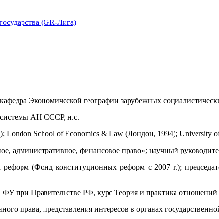
государства (GR-Лига)
, кафедра Экономической географии зарубежных социалистически
 системы АН СССР, н.с.
London School of Economics & Law (Лондон, 1994); University of 
е, административное, финансовое право»; научный руководитель
реформ (Фонд конституционных реформ с 2007 г.); председат
У при Правительстве РФ, курс Теория и практика отношений б
ого права, представления интересов в органах государственной