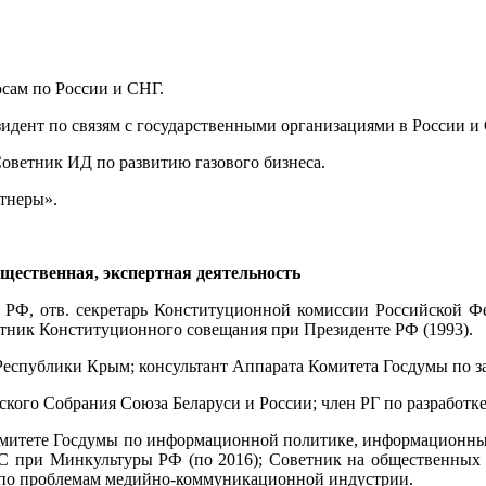
сам по России и СНГ.
идент по связям с государственными организациями в России и
оветник ИД по развитию газового бизнеса.
ртнеры».
бщественная, экспертная деятельность
а РФ, отв. секретарь Конституционной комиссии Российской Фе
стник Конституционного совещания при Президенте РФ (1993).
 Республики Крым; консультант Аппарата Комитета Госдумы по з
тского Собрания Союза Беларуси и России; член РГ по разработк
Комитете Госдумы по информационной политике, информационным
; ОС при Минкультуры РФ (по 2016); Советник на общественных
Ф по проблемам медийно-коммуникационной индустрии.