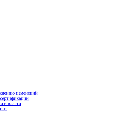
ождению изменений
 сертификации
а и власти
сти