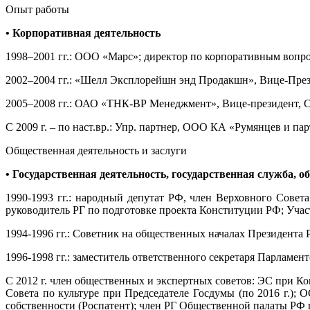
Опыт работы
• Корпоративная деятельность
1998–2001 гг.: ООО «Марс»; директор по корпоративным вопро
2002–2004 гг.: «Шелл Эксплорейшн энд Продакшн», Вице-През
2005–2008 гг.: ОАО «ТНК-ВР Менеджмент», Вице-президент, С
С 2009 г. – по наст.вр.: Упр. партнер, ООО КА «Румянцев и па
Общественная деятельность и заслуги
• Государственная деятельность, государственная служба, о
1990-1993 гг.: народный депутат РФ, член Верховного Совет
руководитель РГ по подготовке проекта Конституции РФ; Уча
1994-1996 гг.: Советник на общественных началах Президента
1996-1998 гг.: заместитель ответственного секретаря Парламен
С 2012 г. член общественных и экспертных советов: ЭС при 
Совета по культуре при Председателе Госдумы (по 2016 г.)
собственности (Роспатент); член РГ Общественной палаты Р