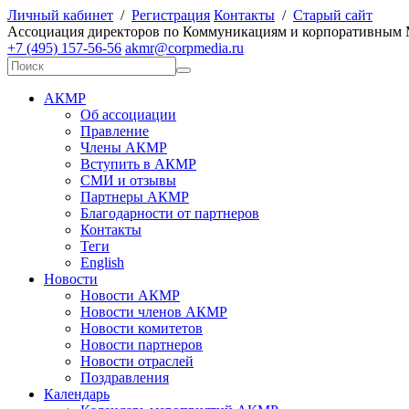
Личный кабинет
/
Регистрация
Контакты
/
Старый сайт
А
ссоциация директоров по
К
оммуникациям и корпоративным
+7 (495) 157-56-56
akmr@corpmedia.ru
АКМР
Об ассоциации
Правление
Члены АКМР
Вступить в АКМР
СМИ и отзывы
Партнеры АКМР
Благодарности от партнеров
Контакты
Теги
English
Новости
Новости АКМР
Новости членов АКМР
Новости комитетов
Новости партнеров
Новости отраслей
Поздравления
Календарь