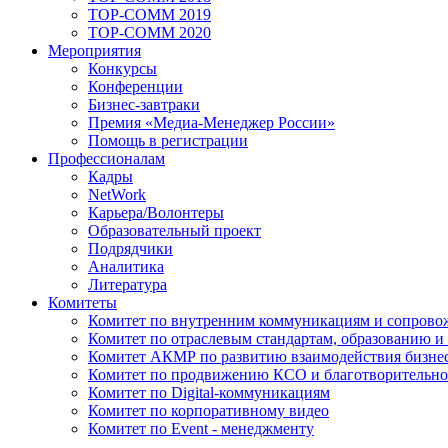
TOP-COMM 2019
TOP-COMM 2020
Мероприятия
Конкурсы
Конференции
Бизнес-завтраки
Премия «Медиа-Менеджер России»
Помощь в регистрации
Профессионалам
Кадры
NetWork
Карьера/Волонтеры
Образовательный проект
Подрядчики
Аналитика
Литература
Комитеты
Комитет по внутренним коммуникациям и сопров
Комитет по отраслевым стандартам, образованию и
Комитет АКМР по развитию взаимодействия бизнес
Комитет по продвижению КСО и благотворительно
Комитет по Digital-коммуникациям
Комитет по корпоративному видео
Комитет по Event - менеджменту