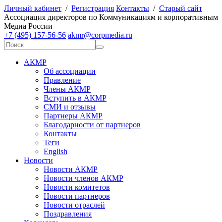
Личный кабинет
/
Регистрация
Контакты
/
Старый сайт
А
ссоциация директоров по
К
оммуникациям и корпоративным
М
едиа
Р
оссии
+7 (495) 157-56-56
akmr@corpmedia.ru
АКМР
Об ассоциации
Правление
Члены АКМР
Вступить в АКМР
СМИ и отзывы
Партнеры АКМР
Благодарности от партнеров
Контакты
Теги
English
Новости
Новости АКМР
Новости членов АКМР
Новости комитетов
Новости партнеров
Новости отраслей
Поздравления