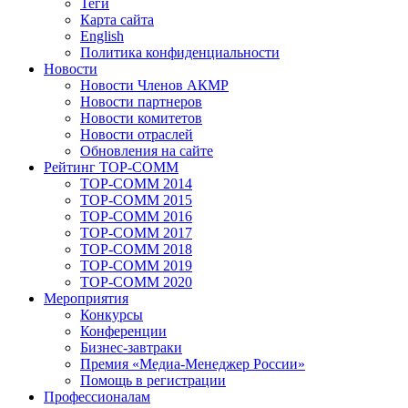
Теги
Карта сайта
English
Политика конфиденциальности
Новости
Новости Членов АКМР
Новости партнеров
Новости комитетов
Новости отраслей
Обновления на сайте
Рейтинг TOP-COMM
TOP-COMM 2014
TOP-COMM 2015
TOP-COMM 2016
TOP-COMM 2017
TOP-COMM 2018
TOP-COMM 2019
TOP-COMM 2020
Мероприятия
Конкурсы
Конференции
Бизнес-завтраки
Премия «Медиа-Менеджер России»
Помощь в регистрации
Профессионалам