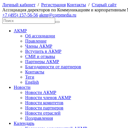
Личный кабинет
/
Регистрация
Контакты
/
Старый сайт
А
ссоциация директоров по
К
оммуникациям и корпоративным
+7 (495) 157-56-56
akmr@corpmedia.ru
АКМР
Об ассоциации
Правление
Члены АКМР
Вступить в АКМР
СМИ и отзывы
Партнеры АКМР
Благодарности от партнеров
Контакты
Теги
English
Новости
Новости АКМР
Новости членов АКМР
Новости комитетов
Новости партнеров
Новости отраслей
Поздравления
Календарь