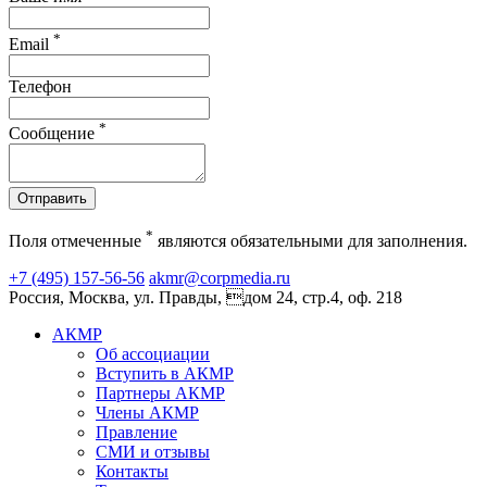
*
Email
Телефон
*
Сообщение
Отправить
*
Поля отмеченные
являются обязательными для заполнения.
+7 (495) 157-56-56
akmr@corpmedia.ru
Россия, Москва, ул. Правды, дом 24, стр.4, оф. 218
АКМР
Об ассоциации
Вступить в АКМР
Партнеры АКМР
Члены АКМР
Правление
СМИ и отзывы
Контакты