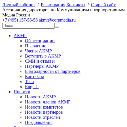
Личный кабинет
/
Регистрация
Контакты
/
Старый сайт
А
ссоциация директоров по
К
оммуникациям и корпоративным
М
едиа
Р
оссии
+7 (495) 157-56-56
akmr@corpmedia.ru
АКМР
Об ассоциации
Правление
Члены АКМР
Вступить в АКМР
СМИ и отзывы
Партнеры АКМР
Благодарности от партнеров
Контакты
Теги
English
Новости
Новости АКМР
Новости членов АКМР
Новости комитетов
Новости партнеров
Новости отраслей
Поздравления