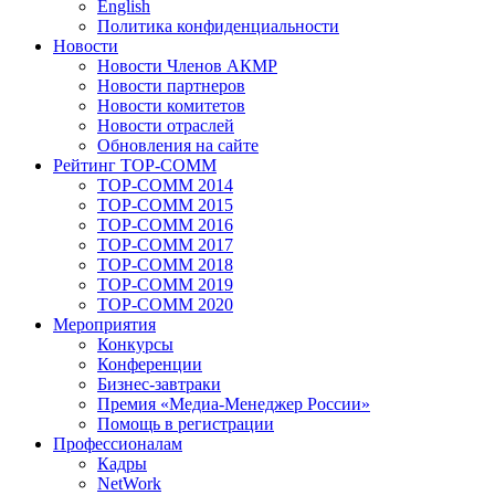
English
Политика конфиденциальности
Новости
Новости Членов АКМР
Новости партнеров
Новости комитетов
Новости отраслей
Обновления на сайте
Рейтинг TOP-COMM
TOP-COMM 2014
TOP-COMM 2015
TOP-COMM 2016
TOP-COMM 2017
TOP-COMM 2018
TOP-COMM 2019
TOP-COMM 2020
Мероприятия
Конкурсы
Конференции
Бизнес-завтраки
Премия «Медиа-Менеджер России»
Помощь в регистрации
Профессионалам
Кадры
NetWork