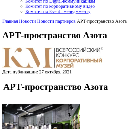
Комитет по Digital-коммуникациям
Комитет по корпоративному видео
Комитет по Event - менеджменту
Главная
Новости
Новости партнеров
АРТ-пространство Азота
АРТ-пространство Азота
Дата публикации:
27
октября
,
2021
АРТ-пространство Азота