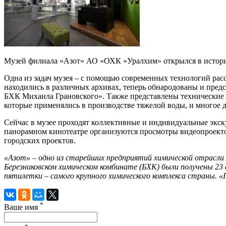
Музей филиала «Азот» АО «ОХК «Уралхим» открылся в историч
Одна из задач музея – с помощью современных технологий расск
находились в различных архивах, теперь обнародованы и пред
БХК Михаила Грановского». Также представлены технические и
которые применялись в производстве тяжелой воды, и многое д
Сейчас в музее проходят коллективные и индивидуальные экск
панорамном кинотеатре организуются просмотры видеопроекто
городских проектов.
«Азот» – одно из старейших предприятий химической отрасли
Березниковском химическом комбинате (БХК) были получены 23 
пятилетки – самого крупного химического комплекса страны. 
*
Ваше имя