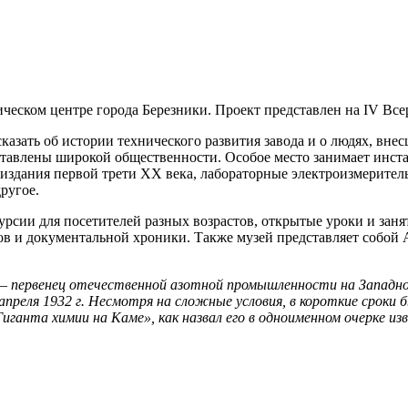
еском центре города Березники. Проект представлен на IV Все
азать об истории технического развития завода и о людях, внес
ставлены широкой общественности. Особое место занимает инст
здания первой трети ХХ века, лабораторные электроизмеритель
ругое.
урсии для посетителей разных возрастов, открытые уроки и зан
в и документальной хроники. Также музей представляет собой 
 – первенец отечественной азотной промышленности на Западн
апреля 1932 г. Несмотря на сложные условия, в короткие сроки
«Гиганта химии на Каме», как назвал его в одноименном очерке 