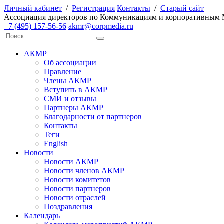
Личный кабинет
/
Регистрация
Контакты
/
Старый сайт
А
ссоциация директоров по
К
оммуникациям и корпоративным
+7 (495) 157-56-56
akmr@corpmedia.ru
АКМР
Об ассоциации
Правление
Члены АКМР
Вступить в АКМР
СМИ и отзывы
Партнеры АКМР
Благодарности от партнеров
Контакты
Теги
English
Новости
Новости АКМР
Новости членов АКМР
Новости комитетов
Новости партнеров
Новости отраслей
Поздравления
Календарь