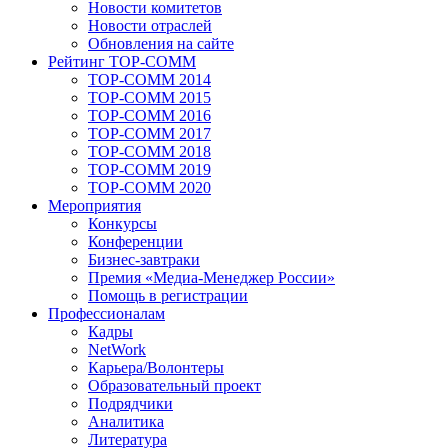
Новости комитетов
Новости отраслей
Обновления на сайте
Рейтинг TOP-COMM
TOP-COMM 2014
TOP-COMM 2015
TOP-COMM 2016
TOP-COMM 2017
TOP-COMM 2018
TOP-COMM 2019
TOP-COMM 2020
Мероприятия
Конкурсы
Конференции
Бизнес-завтраки
Премия «Медиа-Менеджер России»
Помощь в регистрации
Профессионалам
Кадры
NetWork
Карьера/Волонтеры
Образовательный проект
Подрядчики
Аналитика
Литература