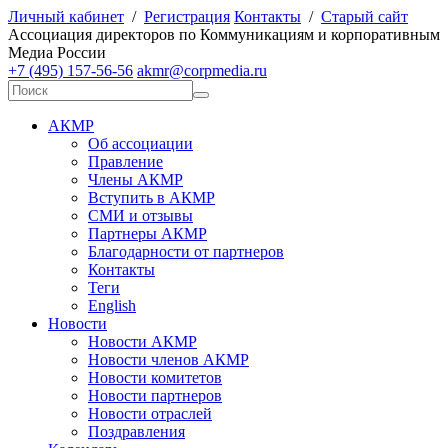
Личный кабинет
/
Регистрация
Контакты
/
Старый сайт
А
ссоциация директоров по
К
оммуникациям и корпоративным
М
едиа
Р
оссии
+7 (495) 157-56-56
akmr@corpmedia.ru
АКМР
Об ассоциации
Правление
Члены АКМР
Вступить в АКМР
СМИ и отзывы
Партнеры АКМР
Благодарности от партнеров
Контакты
Теги
English
Новости
Новости АКМР
Новости членов АКМР
Новости комитетов
Новости партнеров
Новости отраслей
Поздравления