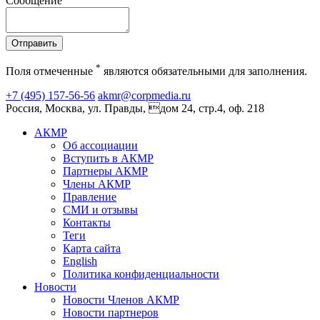
Сообщение
Отправить
*
Поля отмеченные
являются обязательными для заполнения.
+7 (495) 157-56-56
akmr@corpmedia.ru
Россия, Москва, ул. Правды, дом 24, стр.4, оф. 218
АКМР
Об ассоциации
Вступить в АКМР
Партнеры АКМР
Члены АКМР
Правление
СМИ и отзывы
Контакты
Теги
Карта сайта
English
Политика конфиденциальности
Новости
Новости Членов АКМР
Новости партнеров