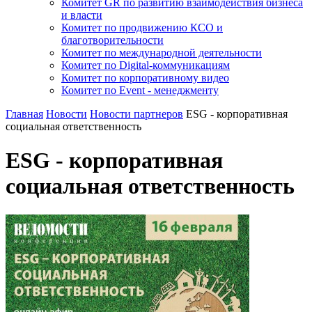
Комитет GR по развитию взаимодействия бизнеса
и власти
Комитет по продвижению КСО и
благотворительности
Комитет по международной деятельности
Комитет по Digital-коммуникациям
Комитет по корпоративному видео
Комитет по Event - менеджменту
Главная
Новости
Новости партнеров
ESG - корпоративная
социальная ответственность
ESG - корпоративная
социальная ответственность