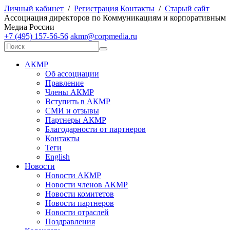
Личный кабинет
/
Регистрация
Контакты
/
Старый сайт
А
ссоциация директоров по
К
оммуникациям и корпоративным
М
едиа
Р
оссии
+7 (495) 157-56-56
akmr@corpmedia.ru
АКМР
Об ассоциации
Правление
Члены АКМР
Вступить в АКМР
СМИ и отзывы
Партнеры АКМР
Благодарности от партнеров
Контакты
Теги
English
Новости
Новости АКМР
Новости членов АКМР
Новости комитетов
Новости партнеров
Новости отраслей
Поздравления