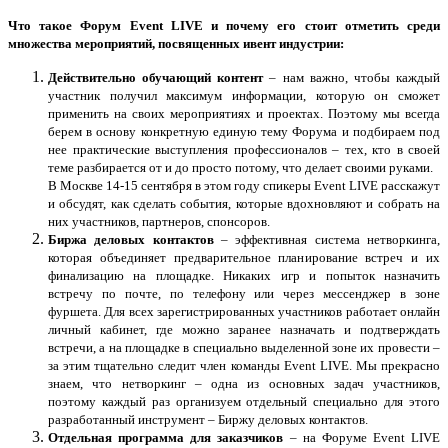
Что такое Форум Event LIVE и почему его стоит отметить среди
множества мероприятий, посвященных ивент индустрии:
Действительно обучающий контент
– нам важно, чтобы каждый
участник получил максимум информации, которую он сможет
применить на своих мероприятиях и проектах. Поэтому мы всегда
берем в основу конкретную единую тему Форума и подбираем под
нее практические выступления профессионалов – тех, кто в своей
теме разбирается от и до просто потому, что делает своими руками.
В Москве 14-15 сентября в этом году спикеры Event LIVE расскажут
и обсудят, как сделать события, которые вдохновляют и собрать на
них участников, партнеров, спонсоров.
Биржа деловых контактов
– эффективная система нетворкинга,
которая объединяет предварительное планирование встреч и их
финализацию на площадке. Никаких игр и попыток назначить
встречу по почте, по телефону или через мессенджер в зоне
фуршета. Для всех зарегистрированных участников работает онлайн
личный кабинет, где можно заранее назначать и подтверждать
встречи, а на площадке в специально выделенной зоне их провести –
за этим тщательно следит член команды Event LIVE. Мы прекрасно
знаем, что нетворкинг – одна из основных задач участников,
поэтому каждый раз организуем отдельный специально для этого
разработанный инструмент – Биржу деловых контактов.
Отдельная программа для заказчиков
– на Форуме Event LIVE