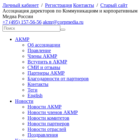
Личный кабинет
/
Регистрация
Контакты
/
Старый сайт
А
ссоциация директоров по
К
оммуникациям и корпоративным
М
едиа
Р
оссии
+7 (495) 157-56-56
akmr@corpmedia.ru
АКМР
Об ассоциации
Правление
Члены АКМР
Вступить в АКМР
СМИ и отзывы
Партнеры АКМР
Благодарности от партнеров
Контакты
Теги
English
Новости
Новости АКМР
Новости членов АКМР
Новости комитетов
Новости партнеров
Новости отраслей
Поздравления