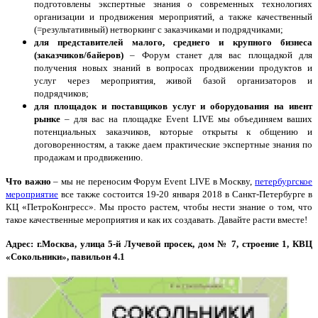
подготовлены экспертные знания о современных технологиях
организации и продвижения мероприятий, а также качественный
(=результативный) нетворкинг с заказчиками и подрядчиками;
для представителей малого, среднего и крупного бизнеса
(заказчиков/байеров)
– Форум станет для вас площадкой для
получения новых знаний в вопросах продвижении продуктов и
услуг через мероприятия, живой базой организаторов и
подрядчиков;
для площадок и поставщиков услуг и оборудования на ивент
рынке
– для вас на площадке Event LIVE мы объединяем ваших
потенциальных заказчиков, которые открыты к общению и
договоренностям, а также даем практические экспертные знания по
продажам и продвижению.
Что важно
– мы не переносим Форум Event LIVE в Москву,
петербургское
мероприятие
все также состоится 19-20 января 2018 в Санкт-Петербурге в
КЦ «ПетроКонгресс». Мы просто растем, чтобы нести знание о том, что
такое качественные мероприятия и как их создавать. Давайте расти вместе!
Адрес: г.Москва, улица 5-й Лучевой просек, дом № 7, строение 1, КВЦ
«Сокольники», павильон 4.1