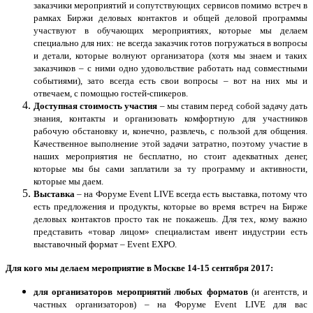
заказчики мероприятий и сопутствующих сервисов помимо встреч в
рамках Биржи деловых контактов и общей деловой программы
участвуют в обучающих мероприятиях, которые мы делаем
специально для них: не всегда заказчик готов погружаться в вопросы
и детали, которые волнуют организатора (хотя мы знаем и таких
заказчиков – с ними одно удовольствие работать над совместными
событиями), зато всегда есть свои вопросы – вот на них мы и
отвечаем, с помощью гостей-спикеров.
Доступная стоимость участия
– мы ставим перед собой задачу дать
знания, контакты и организовать комфортную для участников
рабочую обстановку и, конечно, развлечь, с пользой для общения.
Качественное выполнение этой задачи затратно, поэтому участие в
наших мероприятия не бесплатно, но стоит адекватных денег,
которые мы бы сами заплатили за ту программу и активности,
которые мы даем.
Выставка
– на Форуме Event LIVE всегда есть выставка, потому что
есть предложения и продукты, которые во время встреч на Бирже
деловых контактов просто так не покажешь. Для тех, кому важно
представить «товар лицом» специалистам ивент индустрии есть
выставочный формат – Event EXPO.
Для кого мы делаем мероприятие в Москве 14-15 сентября 2017:
для организаторов мероприятий любых форматов
(и агентств, и
частных организаторов) – на Форуме Event LIVE для вас