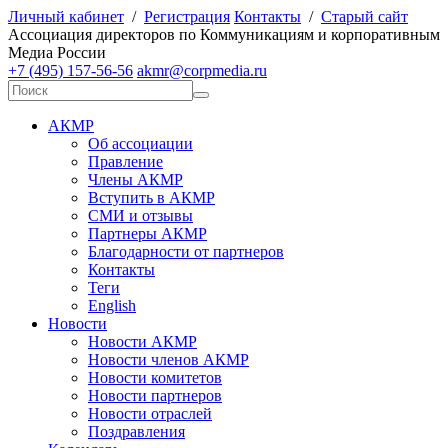
Личный кабинет
/
Регистрация
Контакты
/
Старый сайт
А
ссоциация директоров по
К
оммуникациям и корпоративным
М
едиа
Р
оссии
+7 (495) 157-56-56
akmr@corpmedia.ru
АКМР
Об ассоциации
Правление
Члены АКМР
Вступить в АКМР
СМИ и отзывы
Партнеры АКМР
Благодарности от партнеров
Контакты
Теги
English
Новости
Новости АКМР
Новости членов АКМР
Новости комитетов
Новости партнеров
Новости отраслей
Поздравления