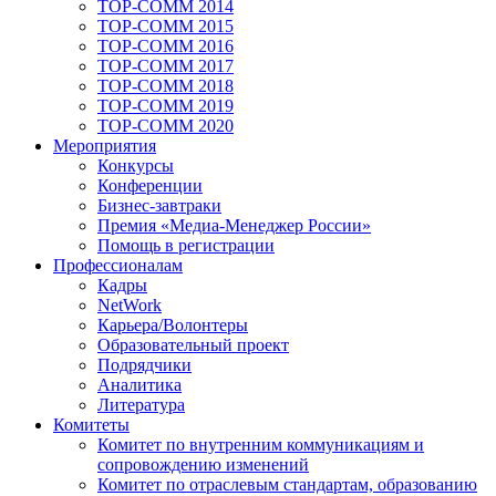
TOP-COMM 2014
TOP-COMM 2015
TOP-COMM 2016
TOP-COMM 2017
TOP-COMM 2018
TOP-COMM 2019
TOP-COMM 2020
Мероприятия
Конкурсы
Конференции
Бизнес-завтраки
Премия «Медиа-Менеджер России»
Помощь в регистрации
Профессионалам
Кадры
NetWork
Карьера/Волонтеры
Образовательный проект
Подрядчики
Аналитика
Литература
Комитеты
Комитет по внутренним коммуникациям и
сопровождению изменений
Комитет по отраслевым стандартам, образованию