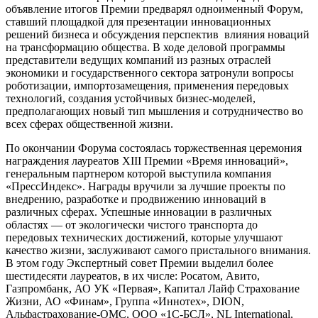
объявление итогов Премии предварял одноименный Форум,
ставший площадкой для презентации инновационных
решений бизнеса и обсуждения перспектив влияния новаций
на трансформацию общества. В ходе деловой программы
представители ведущих компаний из разных отраслей
экономики и государственного сектора затронули вопросы
роботизации, импортозамещения, применения передовых
технологий, создания устойчивых бизнес-моделей,
предполагающих новый тип мышления и сотрудничество во
всех сферах общественной жизни.
По окончании Форума состоялась торжественная церемония
награждения лауреатов XIII Премии «Время инноваций»,
генеральным партнером которой выступила компания
«ПрессИндекс». Награды вручили за лучшие проекты по
внедрению, разработке и продвижению инноваций в
различных сферах. Успешные инновации в различных
областях — от экологически чистого транспорта до
передовых технических достижений, которые улучшают
качество жизни, заслуживают самого пристального внимания.
В этом году Экспертный совет Премии выделил более
шестидесяти лауреатов, в их числе: Росатом, Авито,
Газпромбанк, АО УК «Первая», Капитал Лайф Страхование
Жизни, АО «Финам», Группа «Иннотех», DION,
Альфастрахование-ОМС, ООО «1С-БСЛ», NL International,