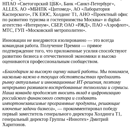
НПАО «Светогорский ЦБК», Банк «Санкт-Петербург»,
ALLES, АО «МБНПК «Цитомед», АО «Лаборатория
Касперского», ГК ЕЮС, Холдинг Т1, АНО «Проектный офис
по развитию туризма и гостеприимства Москвы» и digital-
агентство «Интериум», СБЕР, ОАО «РЖД», ПАО «Аэрофлот»,
МТС, ГУП «Московский метрополитен».
Инновации не внедряются изолированно — это всегда
командная работа. Получение Премии — прямое
подтверждение того, что приложенные усилия способствуют
развитию бизнеса и отечественной экономики и высоко
оцениваются профессиональным сообществом.
«Благодарим за высокую оценку нашей работы. Мы понимаем,
насколько важно в текущих обстоятельствах предлагать
рынку актуальные и инновационные ИТ-решения, поэтому
непрерывно развиваем востребованные технологии и сервисы.
Наша команда продолжит вносить вклад в цифровизацию
российского финансового сектора и создавать
импортонезависимые программные продукты, решающие
ключевые задачи бизнеса»,
— прокомментировал победу
первый заместитель генерального директора Холдинга Т1,
генеральный директор Группы «Иннотех» Дмитрий
Харитонов.