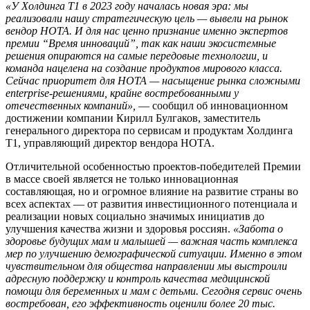
«У Холдинга Т1 в 2023 году началась новая эра: мы
реализовали нашу стратегическую цель — вывели на рынок
вендор НОТА. И для нас ценно признание именно экспертов
премии “Время инноваций”, так как наши экосистемные
решения опираются на самые передовые технологии, и
команда нацелена на создание продуктов мирового класса.
Сейчас приоритет для НОТА — насыщение рынка сложными
enterprise-решениями, крайне востребованными у
отечественных компаний»,
— сообщил об инновационном
достижении компании Кирилл Булгаков, заместитель
генерального директора по сервисам и продуктам Холдинга
Т1, управляющий директор вендора НОТА.
Отличительной особенностью проектов-победителей Премии
в массе своей является не только инновационная
составляющая, но и огромное влияние на развитие страны во
всех аспектах — от развития инвестиционного потенциала и
реализации новых социально значимых инициатив до
улучшения качества жизни и здоровья россиян.
«Забота о
здоровье будущих мам и малышей — важная часть комплекса
мер по улучшению демографической ситуации. Именно в этом
чувствительном для общества направлении мы выстроили
адресную поддержку и контроль качества медицинской
помощи для беременных и мам с детьми. Сегодня сервис очень
востребован, его эффективность оценили более 20 тыс.