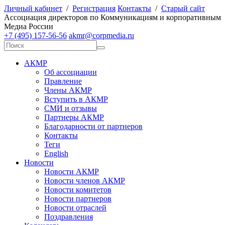
Личный кабинет
/
Регистрация
Контакты
/
Старый сайт
А
ссоциация директоров по
К
оммуникациям и корпоративным
М
едиа
Р
оссии
+7 (495) 157-56-56
akmr@corpmedia.ru
АКМР
Об ассоциации
Правление
Члены АКМР
Вступить в АКМР
СМИ и отзывы
Партнеры АКМР
Благодарности от партнеров
Контакты
Теги
English
Новости
Новости АКМР
Новости членов АКМР
Новости комитетов
Новости партнеров
Новости отраслей
Поздравления