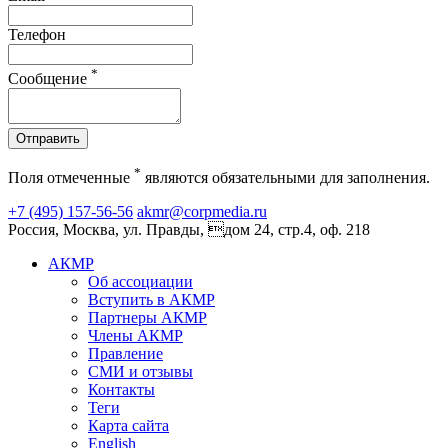
Телефон
*
Сообщение
Отправить
*
Поля отмеченные
являются обязательными для заполнения.
+7 (495) 157-56-56
akmr@corpmedia.ru
Россия, Москва, ул. Правды, дом 24, стр.4, оф. 218
АКМР
Об ассоциации
Вступить в АКМР
Партнеры АКМР
Члены АКМР
Правление
СМИ и отзывы
Контакты
Теги
Карта сайта
English