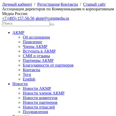
Личный кабинет
/
Регистрация
Контакты
/
Старый сайт
А
ссоциация директоров по
К
оммуникациям и корпоративным
М
едиа
Р
оссии
+7 (495) 157-56-56
akmr@corpmedia.ru
АКМР
Об ассоциации
Правление
Члены АКМР
Вступить в АКМР
СМИ и отзывы
Партнеры АКМР
Благодарности от партнеров
Контакты
Теги
English
Новости
Новости АКМР
Новости членов АКМР
Новости комитетов
Новости партнеров
Новости отраслей
Поздравления